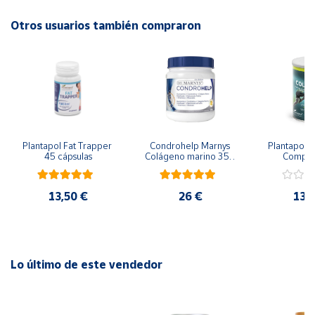
Composición
Otros usuarios también compraron
Cuenta
Por 20 g:
Lino en polvo 12.380 mg.
Área
cliente
Salvado de Centeno 3.000 mg.
Proteína de Arroz 1.878,5 mg.
Ubicación
Plantapol Fat Trapper 
Condrohelp Marnys 
Plantapol C
Zumo conc de Piña 400 mg.
45 cápsulas
Colágeno marino 350 
Comple
Península
g
y
Zumo conc de Papaya 400 mg.
Baleares
13,50 €
26 €
13,
Extracto seco de Avena 100 mg.
Canarias,
Ceuta y
Fibra de Manzana.
Melilla
Lo último de este vendedor
Carbón activo 100 mg.
Lactobacillus Acidophillus 100 mg.