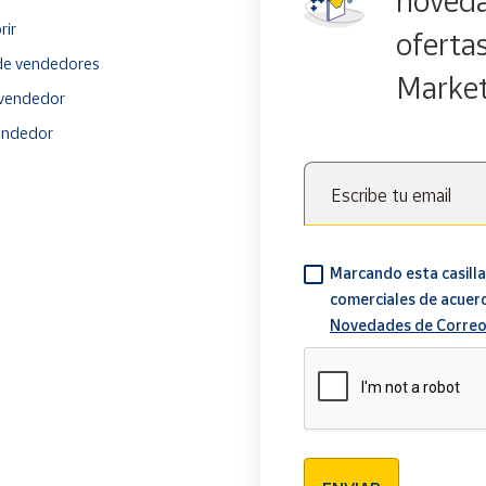
noveda
rir
oferta
e vendedores
Marke
vendedor
endedor
Escribe tu email
Marcando esta casilla
comerciales de acuer
Novedades de Correo
Verificación reCAPTCH