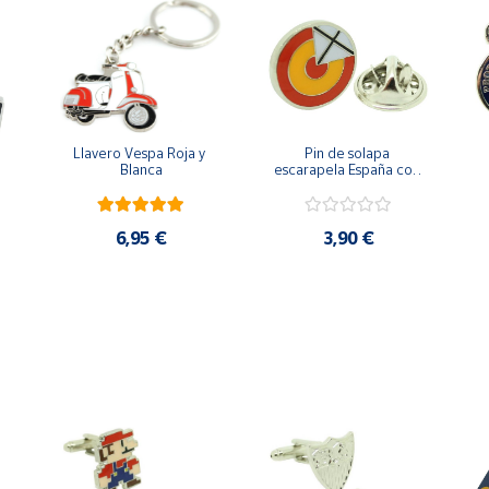
Llavero Vespa Roja y 
Pin de solapa 
Blanca
escarapela España con 
Cruz de San Andrés
6,95 €
3,90 €