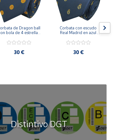
orbata de Dragon ball 
Corbata con escudo 
Corbata Cohe
on bola de 4 estrellas 
Real Madrid en azul 
en azul 
azul marino
marino
30 €
30 €
30
Distintivo DGT