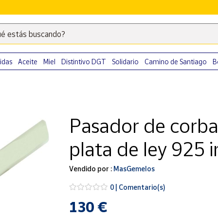
é estás buscando?
Escribe
palabras
clave
idas
Aceite
Miel
Distintivo DGT
Solidario
Camino de Santiago
B
para
buscar
productos
en
Pasador de corba
Correos
Market
plata de ley 925 i
.
Vendido por :
MasGemelos
0 | Comentario(s)
130 €