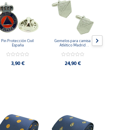
Pin Protección Civil 
Gemelos para camisa 
Pin Escarape
España
Atlético Madrid 
Plateado
3,9
3,90 €
24,90 €