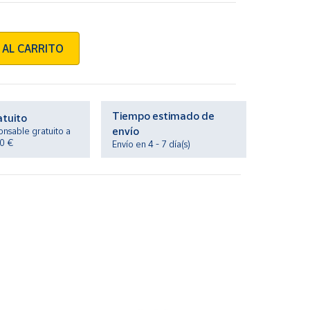
 AL CARRITO
Tiempo estimado de
atuito
envío
onsable gratuito a
20 €
Envío en 4 - 7 día(s)