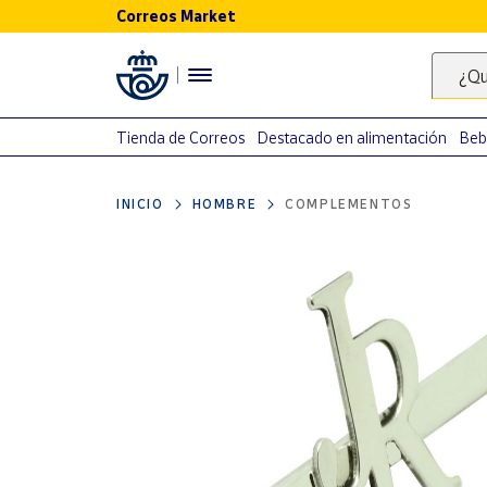
Correos Market
Menú
¿Qu
Nuestro
catálogo
Tienda de Correos
Destacado en alimentación
Beb
Alimentación
INICIO
HOMBRE
COMPLEMENTOS
Bebidas
Ocio y cultura
Juguetes y
juegos
Libros y
revistas
Merchandising
y regalos
Tienda de
Correos