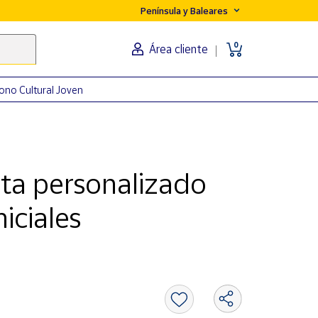
Península y Baleares
0
Área cliente
ono Cultural Joven
ta personalizado
niciales