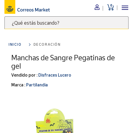
0
Menú
¿Qué estás buscando?
Nuestro
catálogo
Escribe
palabras
INICIO
DECORACIÓN
clave
Alimentación
para
Manchas de Sangre Pegatinas de
Bebidas
buscar
gel
Ocio y cultura
productos
en
Vendido por :
Disfraces Lucero
Juguetes y
juegos
Correos
Marca :
Partilandia
Market
Libros y
.
revistas
Merchandising
y regalos
Tienda de
Correos