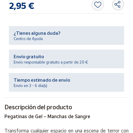
Productos
2,95 €
Solidarios
Ayuda
¿Tienes alguna duda?
Centro de Ayuda
Centro
de ayuda
Envío gratuito
Contacto
Envío responsable gratuito a partir de 20 €
Vendedores
Tiempo estimado de envío
Envío en 3 - 6 día(s)
Mapa de
vendedores
Descripción del producto
Hazte
vendedor
Pegatinas de Gel – Manchas de Sangre
Área
vendedor
Transforma cualquier espacio en una escena de terror con