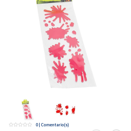
Artesanía
Oficina y
Papelería
Para Canarias,
Ceuta y Melilla
Más
populares
Bono
Cultural
Nuestros
vendedores
Las
novedades
de Correos
Market
0 | Comentario(s)