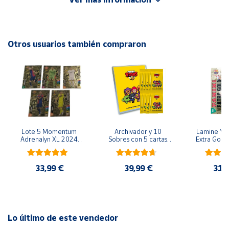
Cuenta
Otros usuarios también compraron
Área
cliente
Ubicación
Península
y
Lote 5 Momentum 
Archivador y 10 
Lamine Yam
Adrenalyn XL 2024 
Sobres con 5 cartas 
Extra Gold 
Baleares
2025 Panini
por sobre Brawl Stars
XL 2024 20
Colecció
Canarias,
Ceuta y
33,99 €
39,99 €
31,
Melilla
Lo último de este vendedor