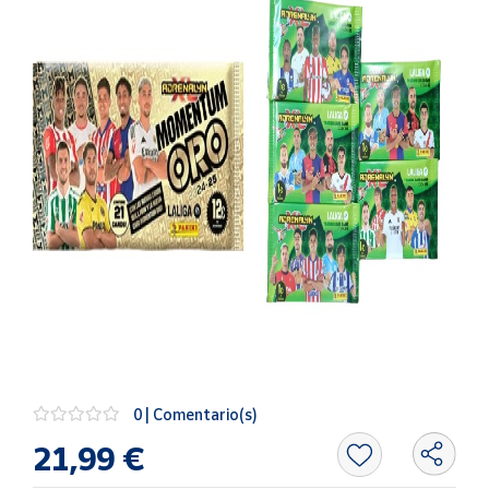
Artesanía
Oficina y
Papelería
Para Canarias,
Ceuta y Melilla
Más
populares
Bono
Cultural
Nuestros
vendedores
Las
novedades
0 | Comentario(s)
de Correos
Market
21,99 €