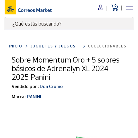
0
Menú
¿Qué estás buscando?
Nuestro
catálogo
Escribe
palabras
INICIO
JUGUETES Y JUEGOS
COLECCIONABLES
clave
Alimentación
para
Sobre Momentum Oro + 5 sobres
Bebidas
buscar
básicos de Adrenalyn XL 2024
Ocio y cultura
productos
2025 Panini
en
Juguetes y
juegos
Correos
Vendido por :
Don Cromo
Market
Libros y
Marca :
PANINI
.
revistas
Merchandising
y regalos
Tienda de
Correos