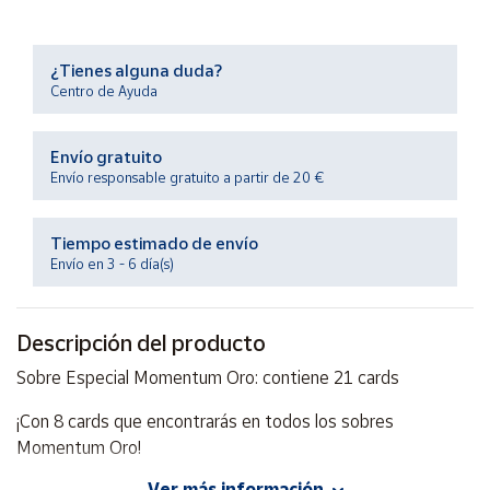
Productos
Solidarios
¿Tienes alguna duda?
Centro de Ayuda
Ayuda
Envío gratuito
Centro
de ayuda
Envío responsable gratuito a partir de 20 €
Contacto
Tiempo estimado de envío
Envío en 3 - 6 día(s)
Vendedores
Descripción del producto
Mapa de
vendedores
Sobre Especial Momentum Oro: contiene 21 cards
Hazte
vendedor
¡Con 8 cards que encontrarás en todos los sobres
Momentum Oro!
Área
vendedor
Ver más información