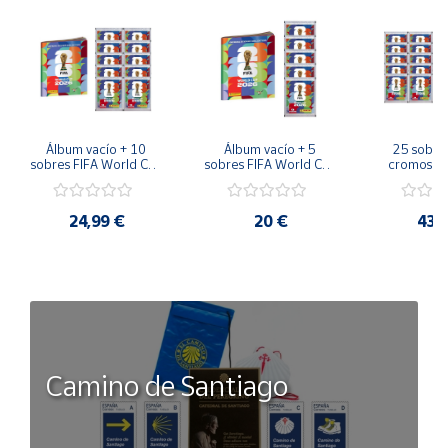
Álbum vacío + 10 
Álbum vacío + 5 
25 sobres
sobres FIFA World Cup 
sobres FIFA World Cup 
cromos FI
2026™ Sticker 
2026™ Sticker 
Cup 2026™ 
Colección Oficial 
Colección Oficial 
Sticker Co
Panini
Panini
Colección
24,99 €
20 €
43,
Pan
Camino de Santiago