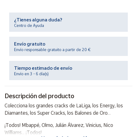
Productos
Solidarios
¿Tienes alguna duda?
Centro de Ayuda
Ayuda
Envío gratuito
Centro
de ayuda
Envío responsable gratuito a partir de 20 €
Contacto
Tiempo estimado de envío
Envío en 3 - 6 día(s)
Vendedores
Descripción del producto
Mapa de
vendedores
Colecciona los grandes cracks de LaLiga, los Energy, los
Hazte
Diamantes, los Super Cracks, los Balones de Oro…
vendedor
¡Todos! Mbappé, Olmo, Julián Álvarez, Vinicius, Nico
Área
Williams... ¡Todos!
vendedor