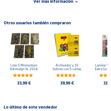
Ver más información
¡No la dejes escapar!
Cuenta
Otros usuarios también compraron
Área
cliente
Ubicación
Península
y
Lote 5 Momentum 
Archivador y 10 
Lamine Yam
Baleares
Adrenalyn XL 2024 
Sobres con 5 cartas 
Extra Gold 
2025 Panini
por sobre Brawl Stars
XL 2024 20
Canarias,
Colecció
Ceuta y
33,99 €
39,99 €
31,
Melilla
Lo último de este vendedor