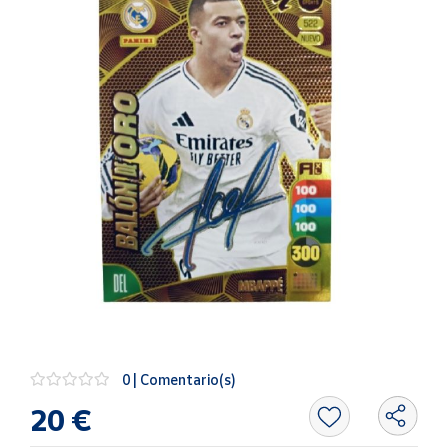
Artesanía
Oficina y
Papelería
Para Canarias,
Ceuta y Melilla
Más
populares
Bono
Cultural
Nuestros
vendedores
Las
novedades
0 | Comentario(s)
de Correos
Market
20 €