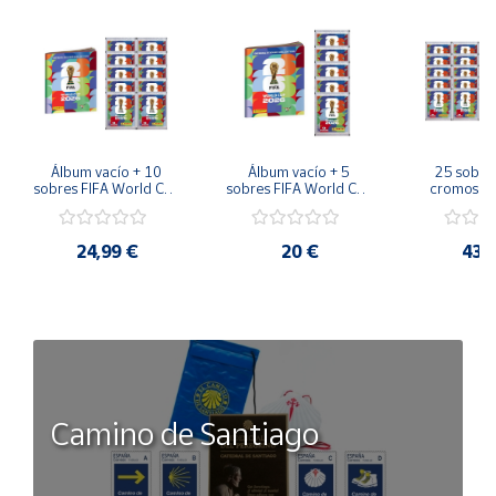
Álbum vacío + 10 
Álbum vacío + 5 
25 sobres
sobres FIFA World Cup 
sobres FIFA World Cup 
cromos FI
2026™ Sticker 
2026™ Sticker 
Cup 2026™ 
Colección Oficial 
Colección Oficial 
Sticker Co
Panini
Panini
Colección
24,99 €
20 €
43,
Pan
Camino de Santiago