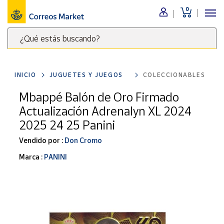
0
Menú
¿Qué estás buscando?
Nuestro
catálogo
Escribe
palabras
INICIO
JUGUETES Y JUEGOS
COLECCIONABLES
clave
Alimentación
para
Mbappé Balón de Oro Firmado
Bebidas
buscar
Actualización Adrenalyn XL 2024
Ocio y cultura
productos
2025 24 25 Panini
en
Juguetes y
juegos
Correos
Vendido por :
Don Cromo
Market
Libros y
Marca :
PANINI
.
revistas
Merchandising
y regalos
Tienda de
Correos