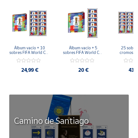
Álbum vacío + 10 
Álbum vacío + 5 
25 sobres
sobres FIFA World Cup 
sobres FIFA World Cup 
cromos FI
2026™ Sticker 
2026™ Sticker 
Cup 2026™ 
Colección Oficial 
Colección Oficial 
Sticker Co
Panini
Panini
Colección
24,99 €
20 €
43,
Pan
Camino de Santiago