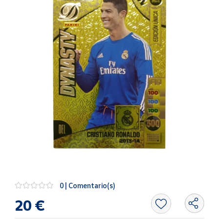
Artesanía
Oficina y
Papelería
Para Canarias,
Ceuta y Melilla
Más
populares
Bono
Cultural
Nuestros
vendedores
Las
novedades
0 | Comentario(s)
de Correos
Market
20 €