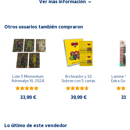
Se envia protegida, con funda Toploader.
Ver más información
Cuenta
Otros usuarios también compraron
Área
cliente
Ubicación
Península
y
Lote 5 Momentum 
Archivador y 10 
Lamine Yam
Baleares
Adrenalyn XL 2024 
Sobres con 5 cartas 
Extra Gold 
2025 Panini
por sobre Brawl Stars
XL 2024 20
Canarias,
Colecció
Ceuta y
33,99 €
39,99 €
31,
Melilla
Lo último de este vendedor