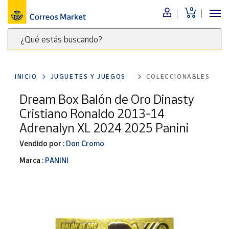
0
Menú
¿Qué estás buscando?
Nuestro
catálogo
Escribe
palabras
INICIO
JUGUETES Y JUEGOS
COLECCIONABLES
clave
Alimentación
para
Dream Box Balón de Oro Dinasty
Bebidas
buscar
Cristiano Ronaldo 2013-14
Ocio y cultura
productos
Adrenalyn XL 2024 2025 Panini
en
Juguetes y
juegos
Correos
Vendido por :
Don Cromo
Market
Libros y
Marca :
PANINI
.
revistas
Merchandising
y regalos
Tienda de
Correos