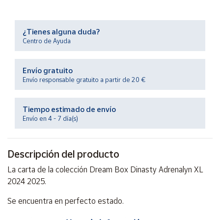
Productos
Solidarios
¿Tienes alguna duda?
Centro de Ayuda
Ayuda
Envío gratuito
Centro
de ayuda
Envío responsable gratuito a partir de 20 €
Contacto
Tiempo estimado de envío
Envío en 4 - 7 día(s)
Vendedores
Descripción del producto
Mapa de
vendedores
La carta de la colección Dream Box Dinasty Adrenalyn XL
Hazte
2024 2025.
vendedor
Se encuentra en perfecto estado.
Área
vendedor