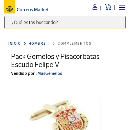
0
Menú
¿Qué estás buscando?
Nuestro
catálogo
Escribe
palabras
INICIO
HOMBRE
COMPLEMENTOS
clave
Alimentación
para
Pack Gemelos y Pisacorbatas
Bebidas
buscar
Escudo Felipe VI
Ocio y cultura
productos
en
Vendido por :
MasGemelos
Juguetes y
juegos
Correos
Market
Libros y
.
revistas
Merchandising
y regalos
Tienda de
Correos