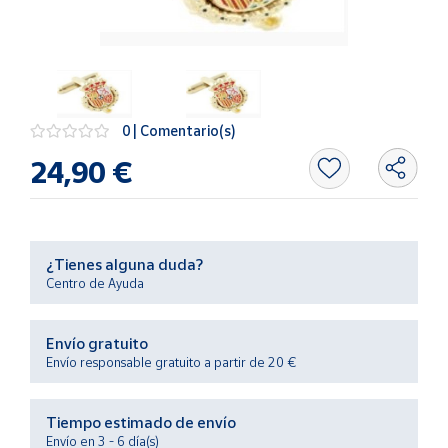
Artesanía
Oficina y
Papelería
Para Canarias,
Ceuta y Melilla
0 | Comentario(s)
24,90 €
Más
populares
Bono
¿Tienes alguna duda?
Cultural
Centro de Ayuda
Nuestros
vendedores
Envío gratuito
Las
Envío responsable gratuito a partir de 20 €
novedades
de Correos
Market
Tiempo estimado de envío
Envío en 3 - 6 día(s)