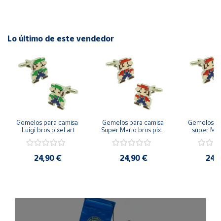
Cuenta
Lo último de este vendedor
Área
cliente
Ubicación
Península
Gemelos para camisa 
Gemelos para camisa 
Gemelos pa
y
Luigi bros pixel art
Super Mario bros pixel 
super Mari
Baleares
art
Luigi pi
Canarias,
24,90 €
24,90 €
24,
Ceuta y
Melilla