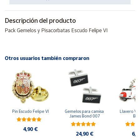
Productos
Solidarios
Descripción del producto
Ayuda
Pack Gemelos y Pisacorbatas Escudo Felipe VI
Centro
de ayuda
Otros usuarios también compraron
Contacto
Vendedores
Mapa de
vendedores
Pin Escudo Felipe VI
Gemelos para camisa 
Llavero Ves
Hazte
James Bond 007
Bla
vendedor
4,90 €
Área
24,90 €
6,9
vendedor