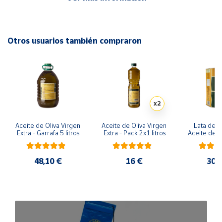
Cuenta
Otros usuarios también compraron
Área
cliente
Ubicación
x2
Península
Aceite de Oliva Virgen 
Aceite de Oliva Virgen 
Lata de 3 
y
Extra - Garrafa 5 litros
Extra - Pack 2x1 litros
Aceite de Ol
Baleares
Ext
Canarias,
48,10 €
16 €
30,
Ceuta y
Melilla