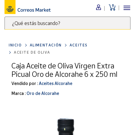
0
Menú
¿Qué estás buscando?
Nuestro
catálogo
Escribe
palabras
INICIO
ALIMENTACIÓN
ACEITES
clave
Alimentación
ACEITE DE OLIVA
para
Bebidas
buscar
Caja Aceite de Oliva Virgen Extra
Ocio y cultura
productos
Picual Oro de Alcorahe 6 x 250 ml
en
Juguetes y
juegos
Correos
Vendido por :
Aceites Alcorahe
Market
Libros y
Marca :
Oro de Alcorahe
.
revistas
Merchandising
y regalos
Tienda de
Correos