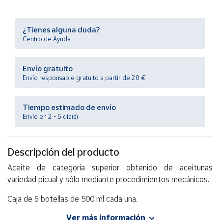
Productos
Solidarios
¿Tienes alguna duda?
Centro de Ayuda
Ayuda
Envío gratuito
Centro
Envío responsable gratuito a partir de 20 €
de ayuda
Contacto
Tiempo estimado de envío
Envío en 2 - 5 día(s)
Vendedores
Descripción del producto
Mapa de
vendedores
Aceite de categoría superior obtenido de aceitunas
Hazte
variedad picual y sólo mediante procedimientos mecánicos.
vendedor
Caja de 6 botellas de 500 ml cada una.
Área
vendedor
Ver más información