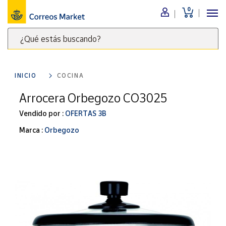
0
Menú
¿Qué estás buscando?
Nuestro
catálogo
Escribe
palabras
INICIO
COCINA
clave
Alimentación
para
Arrocera Orbegozo CO3025
Bebidas
buscar
Ocio y cultura
Vendido por :
OFERTAS 3B
productos
en
Juguetes y
Marca :
Orbegozo
juegos
Correos
Market
Libros y
.
revistas
Merchandising
y regalos
Tienda de
Correos