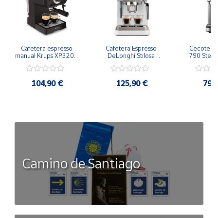
Cafetera espresso 
Cafetera Espresso 
Cecotec Ca
manual Krups XP3208 
DeLonghi Stilosa 
790 Steel 
Opio 15 bares 
EC260.W Semi-
Espr
Espumador de leche
Automática
104,90 €
125,90 €
79,
Camino de Santiago