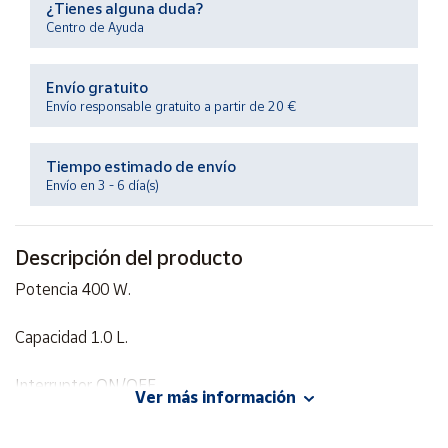
¿Tienes alguna duda?
Productos
Solidarios
Centro de Ayuda
Envío gratuito
Ayuda
Envío responsable gratuito a partir de 20 €
Centro
de ayuda
Tiempo estimado de envío
Envío en 3 - 6 día(s)
Contacto
Descripción del producto
Vendedores
Potencia 400 W.
Mapa de
vendedores
Capacidad 1.0 L.
Hazte
vendedor
Interruptor ON/OFF.
Ver más información
Área
Apagado automático.
vendedor