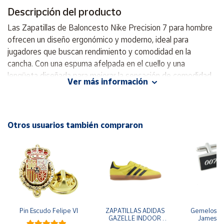
Descripción del producto
Cuenta
Las Zapatillas de Baloncesto Nike Precision 7 para hombre
ofrecen un diseño ergonómico y moderno, ideal para
Área
jugadores que buscan rendimiento y comodidad en la
cliente
cancha. Con una espuma afelpada en el cuello y una
lengüeta diseñada para mejorar la sensación de comodidad
Ver más información
en el tobillo y la parte superior del pie, estas zapatillas
Ubicación
aseguran un ajuste perfecto durante cualquier actividad. Su
entresuela de espuma esculpida proporciona un soporte
Península
suave y continuo, lo que permite un mejor rendimiento
Otros usuarios también compraron
y
durante los entrenamientos y partidos. La tracción en
Baleares
espiga brinda un agarre multidireccional que se adapta a los
Canarias,
movimientos rápidos y explosivos del baloncesto,
Ceuta y
Melilla
garantizando así la máxima estabilidad. Además, su diseño
de cuello bajo permite una mayor movilidad en el tobillo,
favoreciendo la agilidad en la cancha. Las superposiciones
sin costura no solo aportan un estilo moderno, sino que
Pin Escudo Felipe VI
ZAPATILLAS ADIDAS 
Gemelos pa
GAZELLE INDOOR 
James B
también contribuyen a la durabilidad del calzado, mientras