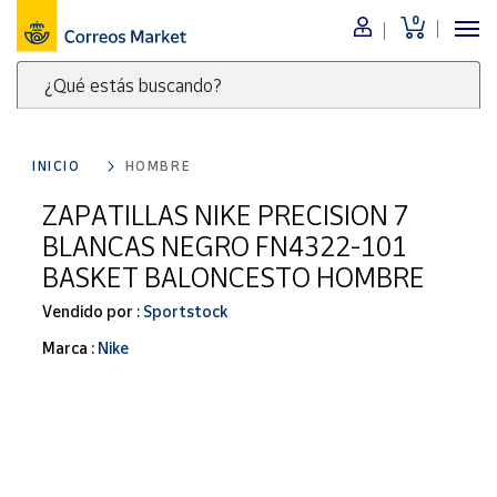
0
Menú
¿Qué estás buscando?
Nuestro
catálogo
Escribe
palabras
INICIO
HOMBRE
clave
Alimentación
para
ZAPATILLAS NIKE PRECISION 7
Bebidas
buscar
BLANCAS NEGRO FN4322-101
Ocio y cultura
productos
BASKET BALONCESTO HOMBRE
en
Juguetes y
juegos
Correos
Vendido por :
Sportstock
Market
Libros y
Marca :
Nike
.
revistas
Merchandising
y regalos
Tienda de
Correos