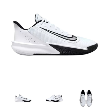
Artesanía
Oficina y
Papelería
Para Canarias,
Ceuta y Melilla
Más
populares
Bono
Cultural
Nuestros
vendedores
Las
novedades
de Correos
Market