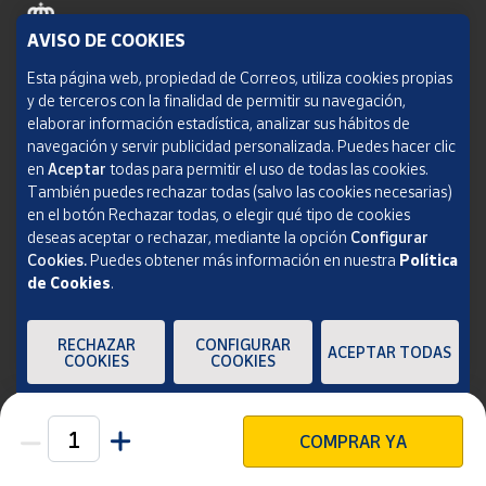
AVISO DE COOKIES
Política de cookies
Esta página web, propiedad de Correos, utiliza cookies propias
y de terceros con la finalidad de permitir su navegación,
Aviso legal
elaborar información estadística, analizar sus hábitos de
navegación y servir publicidad personalizada. Puedes hacer clic
Condiciones del servicio
en
Aceptar
todas para permitir el uso de todas las cookies.
También puedes rechazar todas (salvo las cookies necesarias)
Política de Privacidad Web
en el botón Rechazar todas, o elegir qué tipo de cookies
deseas aceptar o rechazar, mediante la opción
Configurar
Informe de transparencia
Cookies.
Puedes obtener más información en nuestra
Política
de Cookies
.
SOCIEDAD ESTATAL CORREOS Y TELÉGRAFOS, S.A., S.M.E. Todos los derechos
reservados.
RECHAZAR
CONFIGURAR
ACEPTAR TODAS
COOKIES
COOKIES
COMPRAR YA
Unidades