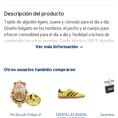
Cuenta
Descripción del producto
Tejido de algodón ligero, suave y cómodo para el día a día.
Área
Diseño holgado en los hombros, el pecho y el cuerpo para
cliente
ofrecer comodidad para el día a día y facilidad a la hora de
combinarla con otras prendas. Cuello elástico 100 % algodón
Ver más información
Ubicación
Península
y
Otros usuarios también compraron
Baleares
Canarias,
Ceuta y
Melilla
Pin Escudo Felipe VI
ZAPATILLAS ADIDAS 
Gemelos pa