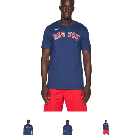
Artesanía
Oficina y
Papelería
Para Canarias,
Ceuta y Melilla
Más
populares
Bono
Cultural
Nuestros
vendedores
Las
novedades
de Correos
Market