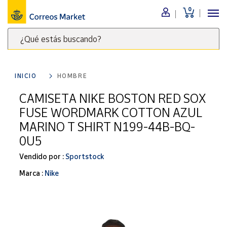
0
Menú
¿Qué estás buscando?
Nuestro
catálogo
Escribe
palabras
INICIO
HOMBRE
clave
Alimentación
para
CAMISETA NIKE BOSTON RED SOX
Bebidas
buscar
FUSE WORDMARK COTTON AZUL
Ocio y cultura
productos
MARINO T SHIRT N199-44B-BQ-
en
Juguetes y
0U5
juegos
Correos
Market
Libros y
Vendido por :
Sportstock
.
revistas
Marca :
Nike
Merchandising
y regalos
Tienda de
Correos