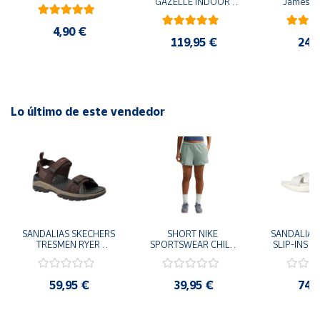
GAZELLE INDOOR 
James B
AMARILLO SHOYEL 
NEGRO JR6303 
4,90 €
CASUAL SNEAKER 
119,95 €
24,
HOMBRE
Lo último de este vendedor
SANDALIAS SKECHERS 
SHORT NIKE 
SANDALIAS 
TRESMEN RYER 
SPORTSWEAR CHILL 
SLIP-INS U
MARRON CHOCOLATE 
TERRY VERDE II3980-
3.0 NEVER
205112-CHOC 
006 PANTALONES 
BLANCO
HOMBRE SANDALIAS 
CORTOS MUJER
119975
59,95 €
39,95 €
74,
COMODAS
SANDALIAS
MU