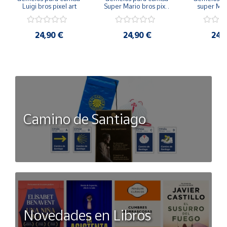
Luigi bros pixel art
Super Mario bros pixel 
super Mari
art
Luigi pi
24,90 €
24,90 €
24,
Camino de Santiago
Novedades en Libros