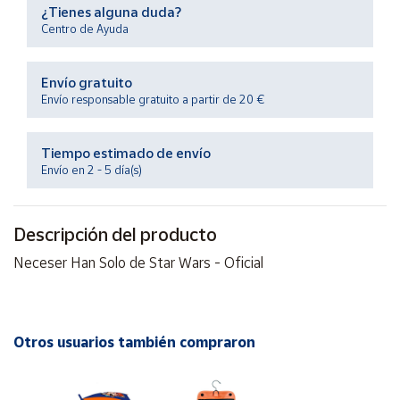
Productos
¿Tienes alguna duda?
Solidarios
Centro de Ayuda
Ayuda
Envío gratuito
Envío responsable gratuito a partir de 20 €
Centro
de ayuda
Tiempo estimado de envío
Envío en 2 - 5 día(s)
Contacto
Vendedores
Descripción del producto
Neceser Han Solo de Star Wars - Oficial
Mapa de
vendedores
Hazte
Otros usuarios también compraron
vendedor
Área
vendedor