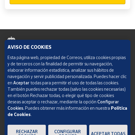
AVISO DE COOKIES
Política de cookies
Esta página web, propiedad de Correos, utiliza cookies propias
y de terceros con la finalidad de permitir su navegación,
Aviso legal
elaborar información estadística, analizar sus hábitos de
navegación y servir publicidad personalizada. Puedes hacer clic
Condiciones del servicio
en
Aceptar
todas para permitir el uso de todas las cookies.
También puedes rechazar todas (salvo las cookies necesarias)
Política de Privacidad Web
en el botón Rechazar todas, o elegir qué tipo de cookies
deseas aceptar o rechazar, mediante la opción
Configurar
Informe de transparencia
Cookies.
Puedes obtener más información en nuestra
Política
SOCIEDAD ESTATAL CORREOS Y TELÉGRAFOS, S.A., S.M.E. Todos los derechos
de Cookies
.
reservados.
RECHAZAR
CONFIGURAR
ACEPTAR TODAS