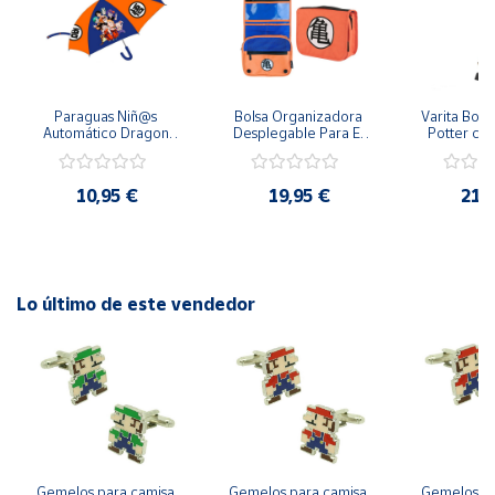
Cuenta
Área
Paraguas Niñ@s 
Bolsa Organizadora 
Varita Bolíg
cliente
Automático Dragon 
Desplegable Para El 
Potter con
Ball Goku y Compañía 
Coche Dragon Ball
Escudo Hog
48 cm y 78 cm 
Draco Mal
Diámetro
10,95 €
19,95 €
21,
Ubicación
Península
y
Baleares
Lo último de este vendedor
Canarias,
Ceuta y
Melilla
Gemelos para camisa 
Gemelos para camisa 
Gemelos pa