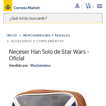
0
Menú
¿Qué estás buscando?
Nuestro
catálogo
Escribe
palabras
INICIO
MERCHANDISING Y REGALOS
clave
Alimentación
ACCESORIOS Y COMPLEMENTOS
para
Bebidas
buscar
Neceser Han Solo de Star Wars -
Ocio y cultura
productos
Oficial
en
Juguetes y
juegos
Correos
Vendido por :
MasGemelos
Market
Libros y
.
revistas
Merchandising
y regalos
Tienda de
Correos