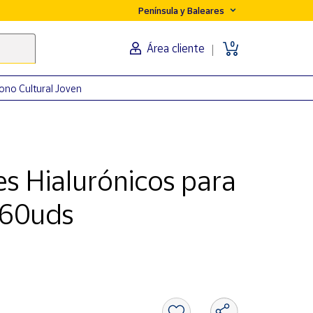
Península y Baleares
0
Área cliente
ono Cultural Joven
s Hialurónicos para
 60uds