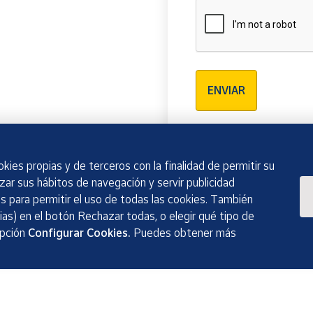
Verificación reCAPTCH
ENVIAR
kies propias y de terceros con la finalidad de permitir su
izar sus hábitos de navegación y servir publicidad
 para permitir el uso de todas las cookies. También
as) en el botón Rechazar todas, o elegir qué tipo de
opción
Configurar Cookies.
Puedes obtener más