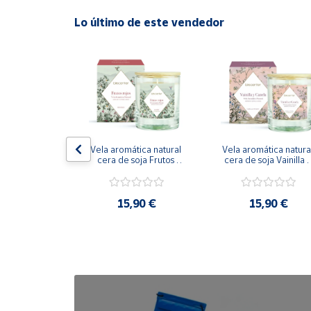
Lo último de este vendedor
Cuenta
Área
cliente
Ubicación
ible Milk 
Vela aromática natural 
Vela aromática natural
 capilar 150 
cera de soja Frutos 
cera de soja Vainilla y 
Península
ml
Rojos 200g
Canela 200g
y
Baleares
,50 €
15,90 €
15,90 €
Canarias,
Ceuta y
Melilla