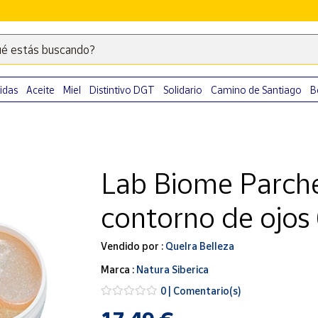
é estás buscando?
Escribe
palabras
clave
idas
Aceite
Miel
Distintivo DGT
Solidario
Camino de Santiago
B
para
buscar
productos
en
Lab Biome Parche
Correos
Market
contorno de ojos
.
Vendido por :
Quelra Belleza
Marca :
Natura Siberica
0 | Comentario(s)