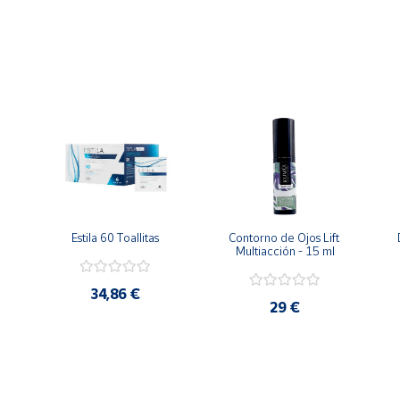
as y dejando un resultado de aspecto saludable y luminoso.
ferior a los ojos. Dejar actuar durante 15 minutos y desechar. Ay
os. Seguir con la crema para el contorno de ojos Biome.
Estila 60 Toallitas
Contorno de Ojos Lift 
Multiacción - 15 ml
34,86 €
29 €