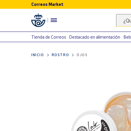
Correos Market
Menú
¿Qu
Nuestro
catálogo
Tienda de Correos
Destacado en alimentación
Beb
Alimentación
INICIO
ROSTRO
OJOS
Bebidas
Ocio y cultura
Juguetes y
juegos
Libros y
revistas
Merchandising
y regalos
Tienda de
Correos