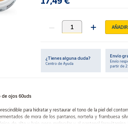
17,49 €
AÑADIR
Unidades
Envío gr
¿Tienes alguna duda?
Envío resp
Centro de Ayuda
partir de 
 de ojos 60uds
scindible para hidratar y restaurar el tono de la piel del conto
ermentados de mora de los pantanos, norteña y frambuesa silv
urónico de alto y bajo peso molecular y al pantenol (provitamina