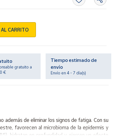
 AL CARRITO
Tiempo estimado de
atuito
envío
onsable gratuito a
20 €
Envío en 4 - 7 día(s)
rno además de eliminar los signos de fatiga. Con su
estre, favorecen al microbioma de la epidermis y
 B5), hidratan en profundidad y ejercen un efecto