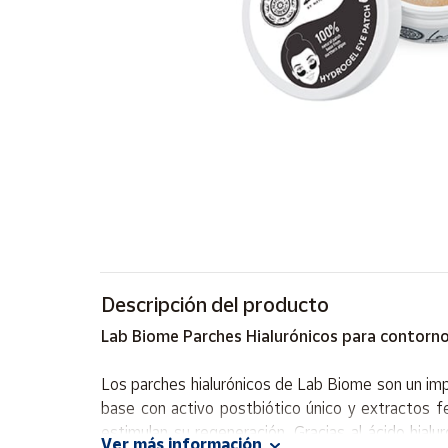
Artesanía
Oficina y
Papelería
Para Canarias,
Ceuta y Melilla
Más
populares
Bono
Cultural
Descripción del producto
Nuestros
vendedores
Lab Biome Parches Hialurónicos para contorno
Las
novedades
Los parches hialurónicos de Lab Biome son un impre
de Correos
Market
base con activo postbiótico único y extractos f
estimulan su regeneración. Gracias al ácido hial
Ver más información