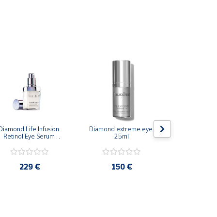
udar a absorber el sérum sobrante con suaves toques
Diamond Life Infusion 
Diamond extreme eye 
Lab Biome P
Retinol Eye Serum 
25ml
fitoretino
Lifting contorno de 
combatir o
ojos 15ml
hinchazó
229 €
150 €
17,4