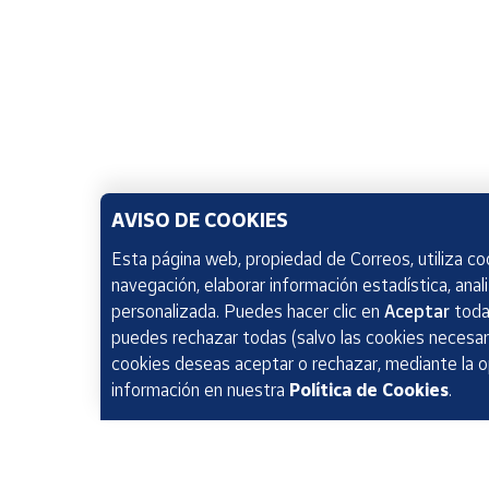
AVISO DE COOKIES
Esta página web, propiedad de Correos, utiliza coo
navegación, elaborar información estadística, anal
personalizada. Puedes hacer clic en
Aceptar
todas
puedes rechazar todas (salvo las cookies necesari
cookies deseas aceptar o rechazar, mediante la 
información en nuestra
Política de Cookies
.