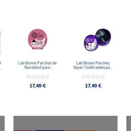
 
Lab Biome Parches de 
Lab Biome Parches 
fitoretinol para 
Súper Tonificantes para 
combatir ojeras e 
contorno de ojos 
P
hinchazón 60uds
60uds
17,49 €
17,49 €