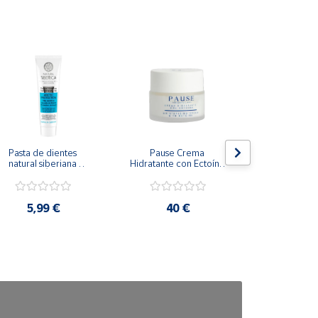
Pasta de dientes 
Pause Crema 
Desodorant
natural siberiana 
Hidratante con Ectoína 
Neutro sin
rotección Ártica 100g
50ml
100
5,99 €
40 €
8,3