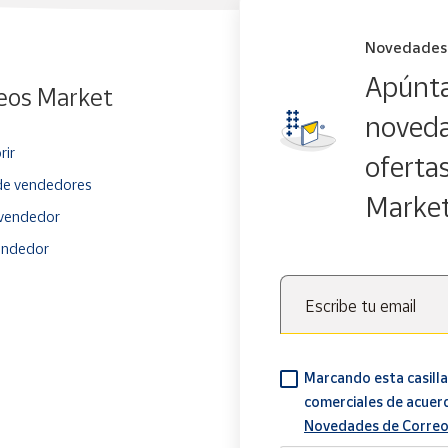
Novedades
Apúnta
eos Market
noveda
rir
oferta
e vendedores
Marke
vendedor
endedor
Escribe tu email
Marcando esta casilla
comerciales de acuer
Novedades de Correo