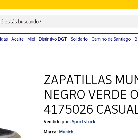
é estás buscando?
Escribe
palabras
clave
idas
Aceite
Miel
Distintivo DGT
Solidario
Camino de Santiago
B
para
buscar
productos
en
ZAPATILLAS MU
Correos
Market
NEGRO VERDE O
.
4175026 CASUA
Vendido por :
Sportstock
Marca :
Munich