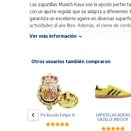
Productos
Las zapatillas Munich Kava son la opción perfecta
Solidarios
con un ajuste regular que se adapta a diferentes ti
garantiza un excelente agarre en diversas superfic
actividades al aire libre. Además, el cierre de co
Ayuda
el logo de la marca, un detalle que resalta su cali
Ver más información
clásico Interior textil Ultraligera, flexible Cier
Centro
resistente Logo de la marca
de ayuda
Contacto
Otros usuarios también compraron
Vendedores
Mapa de
vendedores
Hazte
vendedor
e One Piece 
Pin Escudo Felipe VI
ZAPATILLAS ADIDAS 
egro
GAZELLE INDOOR 
Área
AMARILLO SHOYEL 
vendedor
NEGRO JR6303 