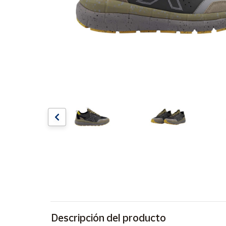
Artesanía
Oficina y
Papelería
Para Canarias,
Ceuta y Melilla
Más
populares
Bono
Cultural
Nuestros
vendedores
Las
novedades
de Correos
Market
Descripción del producto