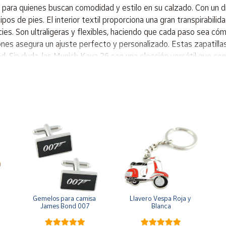
 para quienes buscan comodidad y estilo en su calzado. Con un d
pos de pies. El interior textil proporciona una gran transpirabil
ies. Son ultraligeras y flexibles, haciendo que cada paso sea cómo
rdones asegura un ajuste perfecto y personalizado. Estas zapatill
dad. Sin duda, las Munich Kava 26 son una elección versátil que co
re de cordones Agarre y protección Gran ajuste Diseño moderno y ve
Gemelos para camisa 
Llavero Vespa Roja y 
James Bond 007
Blanca