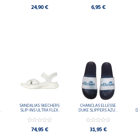
24,90 €
6,95 €
SANDALIAS SKECHERS 
CHANCLAS ELLESSE 
SLIP-INS ULTRA FLEX 
DUKE SLIPPERS AZUL 
D
-
3.0 NEVER BETTER 
MARINO 
BLANCO OFF 119975-
ADELAIDE022-E-
OFWT SANDALIAS 
EVAPVC-153 FLIP 
COMODAS MUJER
FLOP SANDALIAS 
74,95 €
31,95 €
COMODAS HOMBRE