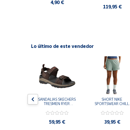
CASUAL SNEAKER 
4,90 €
HOMBRE
0 €
119,95 €
Cuenta
Área
cliente
Lo último de este vendedor
Ubicación
Península
y
Baleares
Canarias,
Ceuta y
Melilla
S CHAMPION 
SANDALIAS SKECHERS 
SHORT NIKE 
 TD NEGRO 
TRESMEN RYER 
SPORTSWEAR CHILL 
9-KK002 
MARRON CHOCOLATE 
TERRY VERDE II3980
 NIÑO NIÑA
205112-CHOC 
006 PANTALONES 
HOMBRE SANDALIAS 
CORTOS MUJER
COMODAS
,95 €
59,95 €
39,95 €