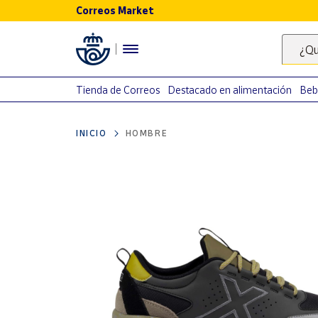
Correos Market
Menú
¿Qu
Nuestro
catálogo
Tienda de Correos
Destacado en alimentación
Beb
Alimentación
INICIO
HOMBRE
Bebidas
Ocio y cultura
Juguetes y
juegos
Libros y
revistas
Merchandising
y regalos
Tienda de
Correos