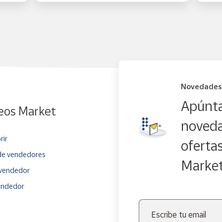
Novedades
Apúnta
eos Market
noveda
rir
oferta
e vendedores
Marke
vendedor
endedor
Escribe tu email