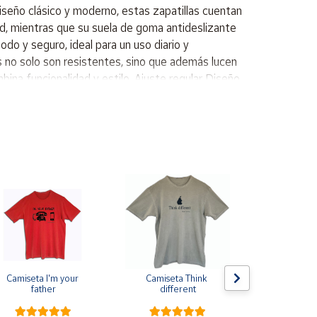
iseño clásico y moderno, estas zapatillas cuentan
idad, mientras que su suela de goma antideslizante
do y seguro, ideal para un uso diario y
as no solo son resistentes, sino que además lucen
mbina funcionalidad y estilo. Ajuste regular Diseño
rsátil Suela de goma antiresbalante Material
Camiseta I'm your 
Camiseta Think 
Pin de s
father
different
escarapela E
Cruz de Sa