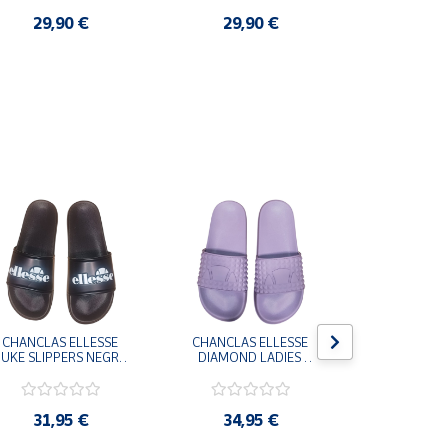
29,90 €
29,90 €
3,9
CHANCLAS ELLESSE 
CHANCLAS ELLESSE 
CHANCLAS 
UKE SLIPPERS NEGRO 
DIAMOND LADIES 
DIAMOND 
ADELAIDE022-E-
SLIPPERS LILA 
SLIPPERS
EVAPVC-001 FLIP 
ADELAIDE028-
ADELAI
FLOP SANDALIAS 
EVAPVC-664 FLIP 
EVAPVC-00
COMODAS HOMBRE
FLOP SANDALIAS 
FLOP SAN
31,95 €
34,95 €
34,9
COMODAS MUJER
COMODAS