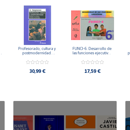
Profesorado, cultura y 
FUNCI-6. Desarrollo de 
 
postmodernidad. 
las funciones ejecutivas. 
p
Cambian los tiempos, 
6º de Primaria.
cambia el profesorado.
30,99 €
17,59 €