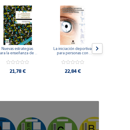
Nuevas estrategias 
La iniciación deportiva 
El método Cl
ara la enseñanza de la 
para personas con 
ortografía.
ceguera y deficiencia 
visual.
18,4
21,78 €
22,84 €