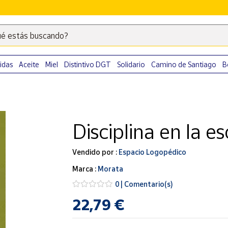
é estás buscando?
Escribe
palabras
clave
idas
Aceite
Miel
Distintivo DGT
Solidario
Camino de Santiago
B
para
buscar
productos
en
Disciplina en la e
Correos
Market
.
Vendido por :
Espacio Logopédico
Marca :
Morata
0 | Comentario(s)
22,79 €