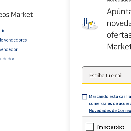
Apúnta
eos Market
noveda
rir
oferta
e vendedores
Marke
vendedor
endedor
Escribe tu email
Marcando esta casilla
comerciales de acuer
Novedades de Correo