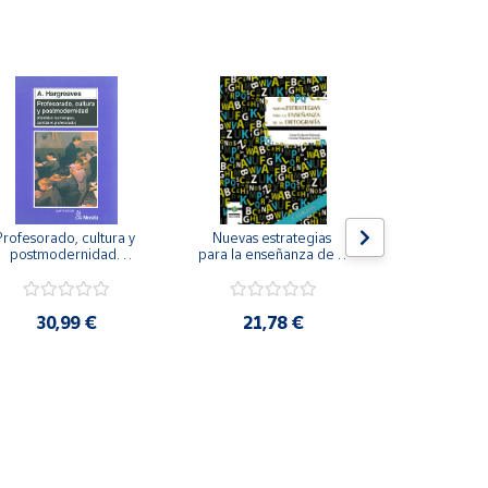
Profesorado, cultura y 
Nuevas estrategias 
La iniciación
postmodernidad. 
para la enseñanza de la 
para perso
Cambian los tiempos, 
ortografía.
ceguera y de
ambia el profesorado.
visu
30,99 €
21,78 €
22,8