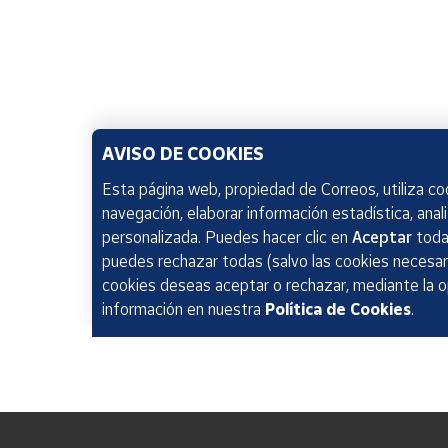
AVISO DE COOKIES
Esta página web, propiedad de Correos, utiliza coo
navegación, elaborar información estadística, anal
personalizada. Puedes hacer clic en
Aceptar
todas
puedes rechazar todas (salvo las cookies necesari
cookies deseas aceptar o rechazar, mediante la 
información en nuestra
Política de Cookies
.