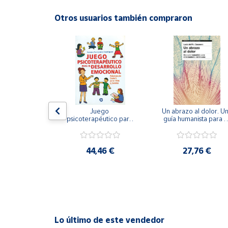
Productos
Solidarios
Otros usuarios también compraron
Ayuda
Centro
de ayuda
Contacto
gramar las 
Juego 
Un abrazo al dolor. Un
encias. 
psicoterapéutico para 
guía humanista para el
men II.
el desarrollo 
tratamiento del traum
Vendedores
emocional. 
Psicoterapia Gestalt 
para niños y jóvenes
,75 €
44,46 €
27,76 €
Mapa de
vendedores
Hazte
vendedor
Área
Lo último de este vendedor
vendedor