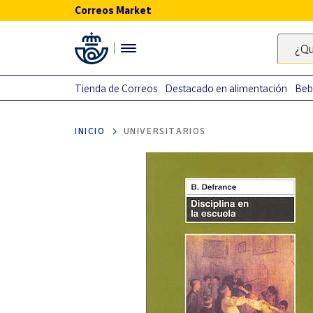
Correos Market
Menú
¿Qu
Nuestro
catálogo
Tienda de Correos
Destacado en alimentación
Beb
Alimentación
INICIO
UNIVERSITARIOS
Bebidas
Ocio y cultura
Juguetes y
juegos
Libros y
revistas
Merchandising
y regalos
Tienda de
Correos