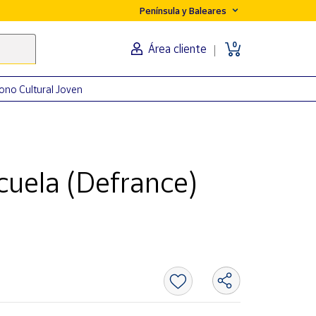
Península y Baleares
0
Área cliente
ono Cultural Joven
scuela (Defrance)