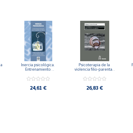
a 
Inercia psicológica. 
Psicoterapia de la 
 
Entrenamiento 
violencia filio-parental. 
a
Emocional para la 
Entre el secreto y la 
Igualdad de Género.
vergüenza.
c
24,61 €
26,83 €