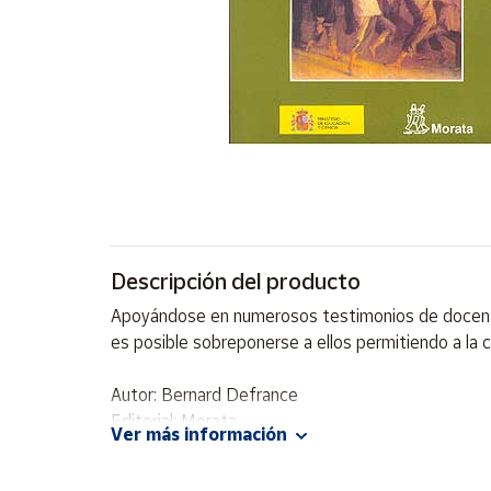
Artesanía
Oficina y
Papelería
Para Canarias,
Ceuta y Melilla
Más
populares
Bono
Descripción del producto
Cultural
Apoyándose en numerosos testimonios de docentes
Nuestros
es posible sobreponerse a ellos permitiendo a la c
vendedores
Las
Autor: Bernard Defrance
novedades
Editorial: Morata
de Correos
Ver más información
Market
ISBN: 9788471125026
Idioma: Español