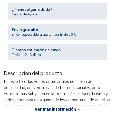
Productos
Solidarios
¿Tienes alguna duda?
Centro de Ayuda
Ayuda
Envío gratuito
Envío responsable gratuito a partir de 20 €
Centro
de ayuda
Tiempo estimado de envío
Contacto
Envío en 2 - 3 día(s)
Vendedores
Descripción del producto
Mapa de
En este libro, las voces estudiantiles no hablan de
vendedores
desigualdad, desventajas, ni de barreras sociales, pero
Hazte
estos temas subyacen en la frustración, el escepticismo y
vendedor
la desesperanza de algunos de los comentarios de aquéllos
que abandonan las aulas sin alcanzar el éxito escolar. En un
Área
Ver más información
vendedor
sentido más positivo, estas voces también ofrecen