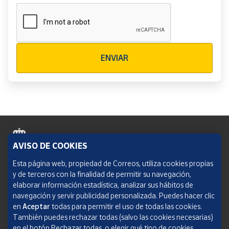
Verificación reCAPTCHA
ENVIAR
AVISO DE COOKIES
Política de cookies
Esta página web, propiedad de Correos, utiliza cookies propias
y de terceros con la finalidad de permitir su navegación,
Aviso legal
elaborar información estadística, analizar sus hábitos de
navegación y servir publicidad personalizada. Puedes hacer clic
Condiciones del servicio
en
Aceptar
todas para permitir el uso de todas las cookies.
También puedes rechazar todas (salvo las cookies necesarias)
Política de Privacidad Web
en el botón Rechazar todas, o elegir qué tipo de cookies