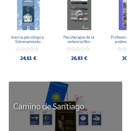
Inercia psicológica. 
Psicoterapia de la 
Profesorado,
Entrenamiento 
violencia filio-
postmode
Emocional para la 
parental. Entre el 
Cambian los
Igualdad de Género.
secreto y la 
cambi
vergüenza.
profes
24,61 €
26,83 €
30,
Camino de Santiago