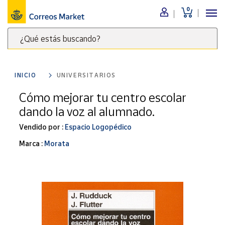
0
Menú
¿Qué estás buscando?
Nuestro
catálogo
Escribe
palabras
INICIO
UNIVERSITARIOS
clave
Alimentación
para
Cómo mejorar tu centro escolar
Bebidas
buscar
dando la voz al alumnado.
Ocio y cultura
productos
en
Vendido por :
Espacio Logopédico
Juguetes y
juegos
Correos
Marca :
Morata
Market
Libros y
.
revistas
Merchandising
y regalos
Tienda de
Correos