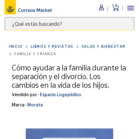
0
Menú
¿Qué estás buscando?
Nuestro
catálogo
Escribe
palabras
INICIO
LIBROS Y REVISTAS
SALUD Y BIENESTAR
clave
Alimentación
FAMILIA Y CRIANZA
para
Bebidas
buscar
Cómo ayudar a la familia durante la
Ocio y cultura
productos
separación y el divorcio. Los
en
Juguetes y
cambios en la vida de los hijos.
juegos
Correos
Market
Vendido por :
Espacio Logopédico
Libros y
.
revistas
Marca :
Morata
Merchandising
y regalos
Tienda de
Correos