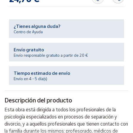
Productos
Solidarios
¿Tienes alguna duda?
Ayuda
Centro de Ayuda
Centro
de ayuda
Envío gratuito
Envío responsable gratuito a partir de 20 €
Contacto
Tiempo estimado de envío
Vendedores
Envío en 4 - 5 día(s)
Mapa de
vendedores
Descripción del producto
Hazte
Esta obra está dirigida a todos los profesionales de la
vendedor
psicología especializados en procesos de separación y
Área
divorcio, y a aquellos profesionales que tienen contacto con
vendedor
la familia durante los mismos: profesorado, médicos de