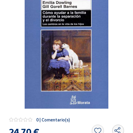
Artesanía
Oficina y
Papelería
Para Canarias,
Ceuta y Melilla
Más
populares
Bono
Cultural
Nuestros
vendedores
Las
novedades
de Correos
0 | Comentario(s)
Market
24,70 €