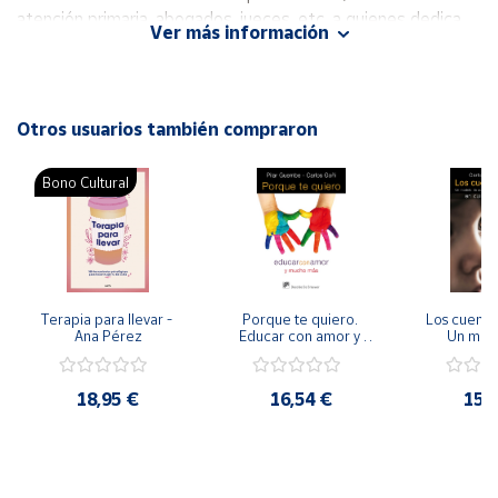
atención primaria, abogados, jueces, etc. a quienes dedica
Ver más información
apartados específicos.
Cuenta
Autor: Gill Gorel, Emilia Dowlings
Área
Editorial: Morata
Otros usuarios también compraron
cliente
ISBN: 9788471125217
Idioma: Español
Bono Cultural
Ubicación
Península
y
Baleares
Terapia para llevar - 
Porque te quiero. 
Los cuentos
Ana Pérez
Educar con amor y 
Un mode
Canarias,
mucho mas.
acompaña
Ceuta y
para niñas 
Melilla
cuidados p
18,95 €
16,54 €
15,