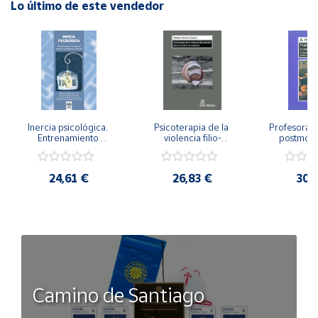
Lo último de este vendedor
Inercia psicológica. 
Psicoterapia de la 
Profesorado,
Entrenamiento 
violencia filio-
postmode
Emocional para la 
parental. Entre el 
Cambian los
Igualdad de Género.
secreto y la 
cambi
vergüenza.
profes
24,61 €
26,83 €
30,
Camino de Santiago