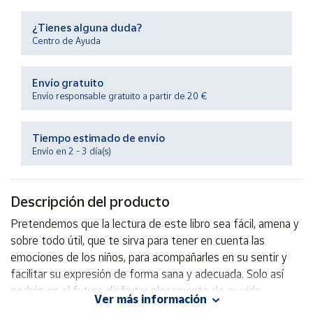
Productos
Solidarios
¿Tienes alguna duda?
Centro de Ayuda
Ayuda
Envío gratuito
Envío responsable gratuito a partir de 20 €
Centro
de ayuda
Contacto
Tiempo estimado de envío
Envío en 2 - 3 día(s)
Vendedores
Descripción del producto
Mapa de
Pretendemos que la lectura de este libro sea fácil, amena y
vendedores
sobre todo útil, que te sirva para tener en cuenta las
Hazte
emociones de los niños, para acompañarles en su sentir y
vendedor
facilitar su expresión de forma sana y adecuada. Solo así
Área
podrán en el futuro disfrutar plenamente de su vida.
Ver más información
vendedor