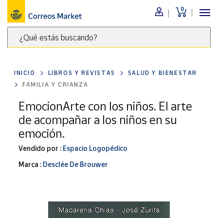
0
Menú
¿Qué estás buscando?
Nuestro
catálogo
Escribe
palabras
INICIO
LIBROS Y REVISTAS
SALUD Y BIENESTAR
clave
Alimentación
FAMILIA Y CRIANZA
para
Bebidas
buscar
EmocionArte con los niños. El arte
Ocio y cultura
productos
de acompañar a los niños en su
en
Juguetes y
emoción.
juegos
Correos
Market
Vendido por :
Espacio Logopédico
Libros y
.
revistas
Marca :
Desclée De Brouwer
Merchandising
y regalos
Tienda de
Correos