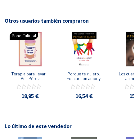
Autor: Macarena Chías, José Zurita
Editorial: Desclée De Brouwer
Cuenta
ISBN: 9788433023308
Otros usuarios también compraron
Idioma: Español
Área
Bono Cultural
cliente
Ubicación
Península
Terapia para llevar - 
Porque te quiero. 
Los cuentos
Ana Pérez
Educar con amor y 
Un mode
y
mucho mas.
acompaña
Baleares
para niñas 
cuidados p
Canarias,
18,95 €
16,54 €
15,
Ceuta y
Melilla
Lo último de este vendedor