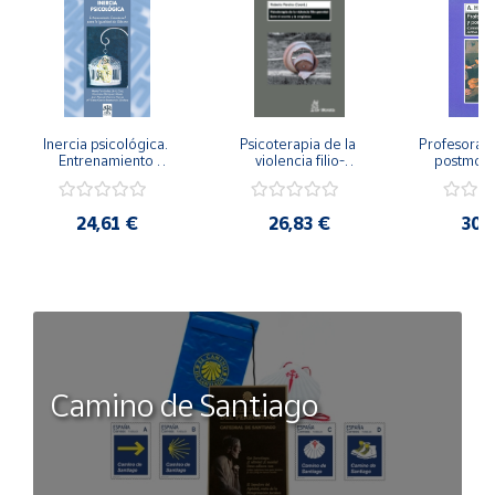
Inercia psicológica. 
Psicoterapia de la 
Profesorado,
Entrenamiento 
violencia filio-
postmode
Emocional para la 
parental. Entre el 
Cambian los
Igualdad de Género.
secreto y la 
cambi
vergüenza.
profes
24,61 €
26,83 €
30,
Camino de Santiago