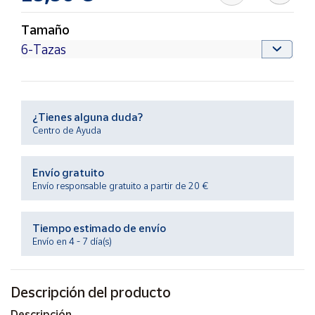
Productos
Solidarios
Tamaño
Ayuda
Centro
de ayuda
¿Tienes alguna duda?
Centro de Ayuda
Contacto
Envío gratuito
Vendedores
Envío responsable gratuito a partir de 20 €
Mapa de
Tiempo estimado de envío
vendedores
Envío en 4 - 7 día(s)
Hazte
vendedor
Descripción del producto
Área
vendedor
Descripción