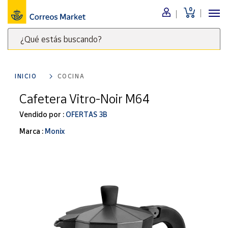
0
Menú
¿Qué estás buscando?
Nuestro
catálogo
Escribe
palabras
INICIO
COCINA
clave
Alimentación
para
Cafetera Vitro-Noir M64
Bebidas
buscar
Ocio y cultura
Vendido por :
OFERTAS 3B
productos
en
Juguetes y
Marca :
Monix
juegos
Correos
Market
Libros y
.
revistas
Merchandising
y regalos
Tienda de
Correos