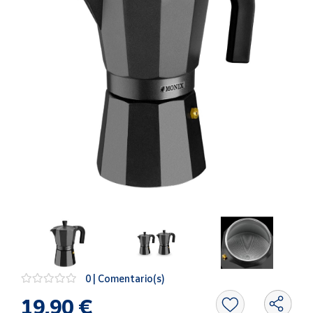
Artesanía
Oficina y
Papelería
Para Canarias,
Ceuta y Melilla
Más
populares
Bono
Cultural
Nuestros
vendedores
Las
novedades
de Correos
0 | Comentario(s)
Market
19,90 €