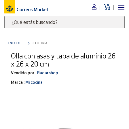
0
Menú
¿Qué estás buscando?
Nuestro
catálogo
Escribe
palabras
INICIO
COCINA
clave
Alimentación
para
Olla con asas y tapa de aluminio 26
Bebidas
buscar
x 26 x 20 cm
Ocio y cultura
productos
en
Vendido por :
Radarshop
Juguetes y
juegos
Correos
Marca :
Mi cocina
Market
Libros y
.
revistas
Merchandising
y regalos
Tienda de
Correos