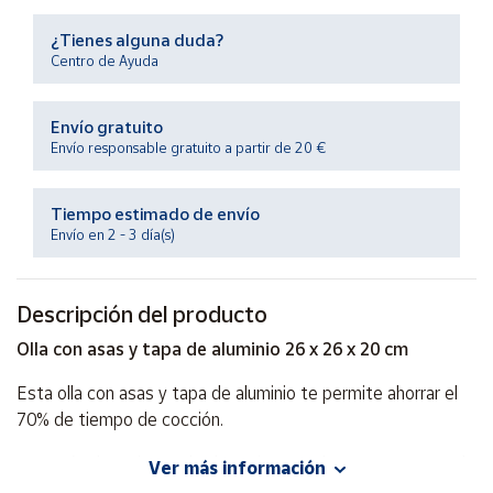
Productos
Solidarios
¿Tienes alguna duda?
Centro de Ayuda
Ayuda
Envío gratuito
Envío responsable gratuito a partir de 20 €
Centro
de ayuda
Tiempo estimado de envío
Contacto
Envío en 2 - 3 día(s)
Vendedores
Descripción del producto
Mapa de
Olla con asas y tapa de aluminio 26 x 26 x 20 cm
vendedores
Esta olla con asas y tapa de aluminio te permite ahorrar el
Hazte
70% de tiempo de cocción.
vendedor
Área
Después de retirar todas las etiquetas, lavar suavemente la
Ver más información
vendedor
olla con detergente suave y agua.