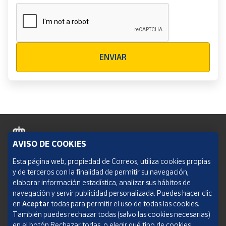
Verificación reCAPTCHA
ENVIAR
AVISO DE COOKIES
Política de cookies
Esta página web, propiedad de Correos, utiliza cookies propias
y de terceros con la finalidad de permitir su navegación,
Aviso legal
elaborar información estadística, analizar sus hábitos de
navegación y servir publicidad personalizada. Puedes hacer clic
Condiciones del servicio
en
Aceptar
todas para permitir el uso de todas las cookies.
También puedes rechazar todas (salvo las cookies necesarias)
Política de Privacidad Web
en el botón Rechazar todas, o elegir qué tipo de cookies