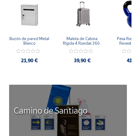
Buzón de pared Metal 
Maleta de Cabina 
Pesa Rusa K
Blanco
Rígida 4 Ruedas 360º 
Revestimi
Esquinas reforzadas 
vinilo 
37L
Antidesli
21,90 €
39,90 €
41,
Camino de Santiago