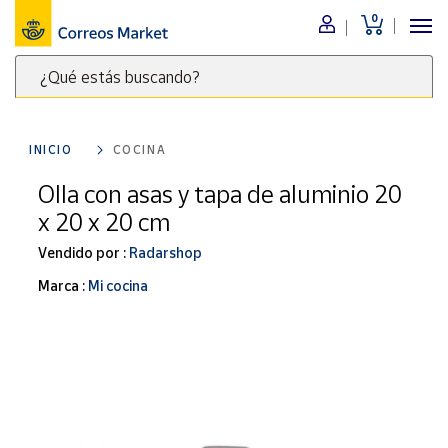
0
Menú
¿Qué estás buscando?
Nuestro
catálogo
Escribe
palabras
INICIO
COCINA
clave
Alimentación
para
Olla con asas y tapa de aluminio 20
Bebidas
buscar
x 20 x 20 cm
Ocio y cultura
productos
en
Vendido por :
Radarshop
Juguetes y
juegos
Correos
Marca :
Mi cocina
Market
Libros y
.
revistas
Merchandising
y regalos
Tienda de
Correos