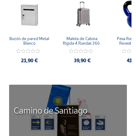
Buzón de pared Metal 
Maleta de Cabina 
Pesa Rusa K
Blanco
Rígida 4 Ruedas 360º 
Revestimi
Esquinas reforzadas 
vinilo 
37L
Antidesli
21,90 €
39,90 €
41,
Camino de Santiago