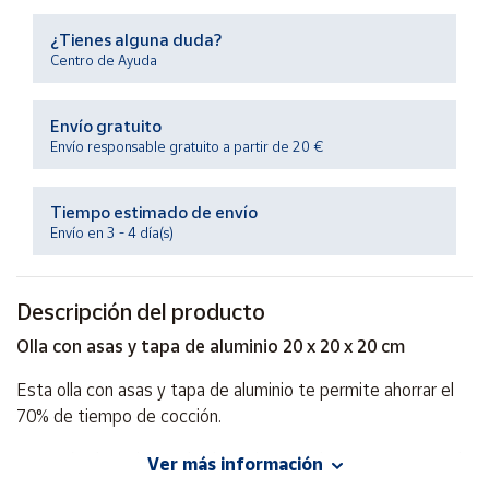
Productos
Solidarios
¿Tienes alguna duda?
Centro de Ayuda
Ayuda
Envío gratuito
Envío responsable gratuito a partir de 20 €
Centro
de ayuda
Tiempo estimado de envío
Contacto
Envío en 3 - 4 día(s)
Vendedores
Descripción del producto
Mapa de
Olla con asas y tapa de aluminio 20 x 20 x 20 cm
vendedores
Esta olla con asas y tapa de aluminio te permite ahorrar el
Hazte
70% de tiempo de cocción.
vendedor
Área
Después de retirar todas las etiquetas, lavar suavemente la
Ver más información
vendedor
olla con detergente suave y agua.