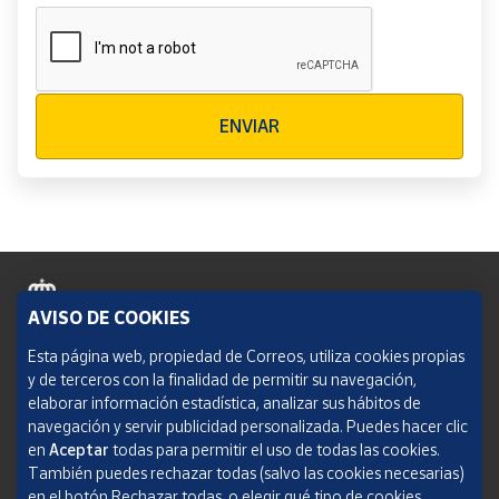
Verificación reCAPTCHA
ENVIAR
AVISO DE COOKIES
Política de cookies
Esta página web, propiedad de Correos, utiliza cookies propias
y de terceros con la finalidad de permitir su navegación,
Aviso legal
elaborar información estadística, analizar sus hábitos de
navegación y servir publicidad personalizada. Puedes hacer clic
Condiciones del servicio
en
Aceptar
todas para permitir el uso de todas las cookies.
También puedes rechazar todas (salvo las cookies necesarias)
Política de Privacidad Web
en el botón Rechazar todas, o elegir qué tipo de cookies