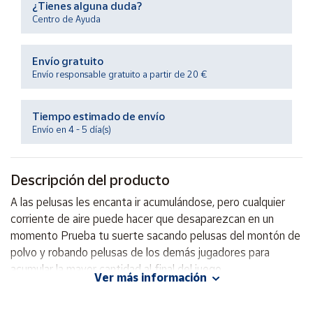
¿Tienes alguna duda?
Productos
Solidarios
Centro de Ayuda
Envío gratuito
Ayuda
Envío responsable gratuito a partir de 20 €
Centro
de ayuda
Tiempo estimado de envío
Envío en 4 - 5 día(s)
Contacto
Descripción del producto
Vendedores
A las pelusas les encanta ir acumulándose, pero cualquier
corriente de aire puede hacer que desaparezcan en un
Mapa de
vendedores
momento Prueba tu suerte sacando pelusas del montón de
polvo y robando pelusas de los demás jugadores para
Hazte
vendedor
acumular la mayor cantidad al final del juego.
Ver más información
Área
vendedor