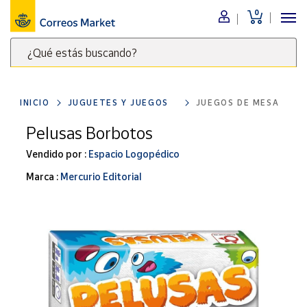
0
Menú
¿Qué estás buscando?
Nuestro
catálogo
Escribe
palabras
INICIO
JUGUETES Y JUEGOS
JUEGOS DE MESA
clave
Alimentación
para
Pelusas Borbotos
Bebidas
buscar
Ocio y cultura
Vendido por :
Espacio Logopédico
productos
en
Juguetes y
Marca :
Mercurio Editorial
juegos
Correos
Market
Libros y
.
revistas
Merchandising
y regalos
Tienda de
Correos