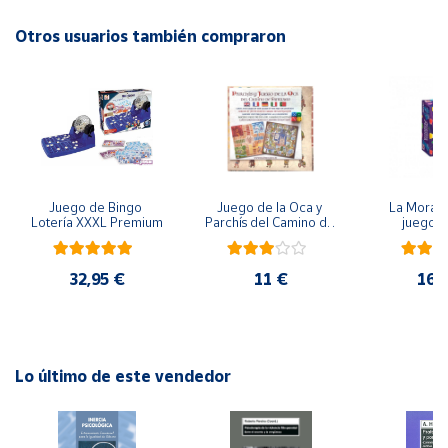
EAN: 8437027027178
Advertencias:
Otros usuarios también compraron
Cuenta
No recomendable para niños menores de 3 años. Contiene
piezas pequeñas. Peligro de asfixia
Área
cliente
Ubicación
Juego de Bingo 
Juego de la Oca y 
La Morada
Lotería XXXL Premium
Parchís del Camino de 
juego 
Península
Santiago
y
Baleares
32,95 €
11 €
16,
Canarias,
Ceuta y
Melilla
Lo último de este vendedor