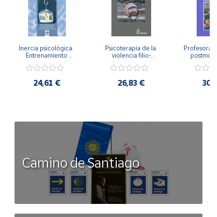
Inercia psicológica. 
Psicoterapia de la 
Profesorado,
Entrenamiento 
violencia filio-
postmode
Emocional para la 
parental. Entre el 
Cambian los
Igualdad de Género.
secreto y la 
cambi
vergüenza.
profes
24,61 €
26,83 €
30,
Camino de Santiago