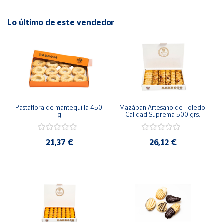
Para su degustación óptima, consumir una vez abierto.
Lo último de este vendedor
Almendra (32%), azúcar, azúcar invertido, huevos, almidón
de trigo, aroma de limón.
Pastaflora de mantequilla 450 
Mazápan Artesano de Toledo 
g
Calidad Suprema 500 grs.
21,37 €
26,12 €