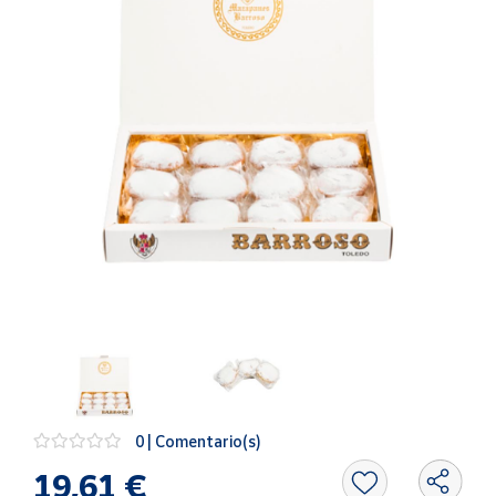
Artesanía
Oficina y
Papelería
Para Canarias,
Ceuta y Melilla
Más
populares
Bono
Cultural
Nuestros
vendedores
Las
novedades
de Correos
0 | Comentario(s)
Market
19,61 €