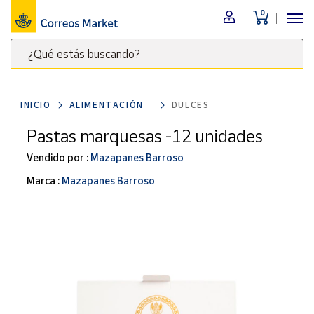
0
Menú
¿Qué estás buscando?
Nuestro
catálogo
Escribe
palabras
INICIO
ALIMENTACIÓN
DULCES
clave
Alimentación
para
Pastas marquesas -12 unidades
Bebidas
buscar
Ocio y cultura
Vendido por :
Mazapanes Barroso
productos
en
Juguetes y
Marca :
Mazapanes Barroso
juegos
Correos
Market
Libros y
.
revistas
Merchandising
y regalos
Tienda de
Correos