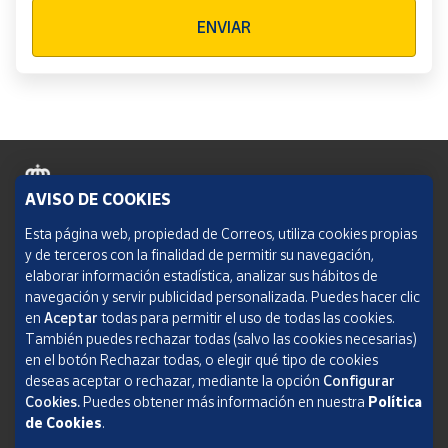
Verificación reCAPTCHA
ENVIAR
AVISO DE COOKIES
Política de cookies
Esta página web, propiedad de Correos, utiliza cookies propias
y de terceros con la finalidad de permitir su navegación,
Aviso legal
elaborar información estadística, analizar sus hábitos de
navegación y servir publicidad personalizada. Puedes hacer clic
Condiciones del servicio
en
Aceptar
todas para permitir el uso de todas las cookies.
También puedes rechazar todas (salvo las cookies necesarias)
Política de Privacidad Web
en el botón Rechazar todas, o elegir qué tipo de cookies
deseas aceptar o rechazar, mediante la opción
Configurar
Informe de transparencia
Cookies.
Puedes obtener más información en nuestra
Política
de Cookies
.
SOCIEDAD ESTATAL CORREOS Y TELÉGRAFOS, S.A., S.M.E. Todos los derechos
reservados.