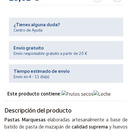
Productos
Solidarios
¿Tienes alguna duda?
Ayuda
Centro de Ayuda
Centro
Envío gratuito
de ayuda
Envío responsable gratuito a partir de 20 €
Contacto
Tiempo estimado de envío
Vendedores
Envío en 4 - 11 día(s)
Mapa de
Este producto contiene:
vendedores
Hazte
Descripción del producto
vendedor
Pastas Marquesas
elaboradas artesanalmente a base de
Área
batido de pasta de mazapán de
calidad suprema
y huevos
vendedor