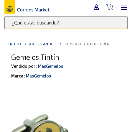
0
Menú
¿Qué estás buscando?
Nuestro
catálogo
Escribe
palabras
INICIO
ARTESANÍA
JOYERÍA Y BISUTERÍA
clave
Alimentación
para
Gemelos Tintín
Bebidas
buscar
Ocio y cultura
Vendido por :
MasGemelos
productos
en
Juguetes y
Marca :
MasGemelos
juegos
Correos
Market
Libros y
.
revistas
Merchandising
y regalos
Tienda de
Correos