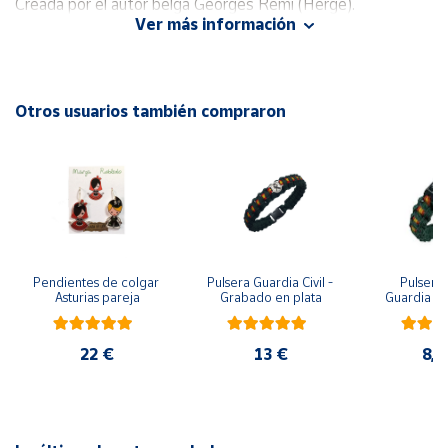
Creada por el autor belga Georges Remi (Hergé).
Ver más información
Cuenta
Área
Otros usuarios también compraron
cliente
Ubicación
Península
y
Baleares
Pendientes de colgar 
Pulsera Guardia Civil - 
Pulsera 
Asturias pareja
Grabado en plata
Guardia Civ
Canarias,
metopa, pa
Ceuta y
y m
Melilla
22 €
13 €
8,7