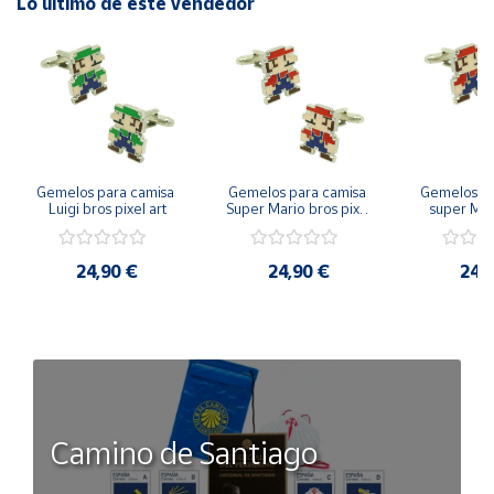
Lo último de este vendedor
Gemelos para camisa 
Gemelos para camisa 
Gemelos pa
Luigi bros pixel art
Super Mario bros pixel 
super Mari
art
Luigi pi
24,90 €
24,90 €
24,
Camino de Santiago