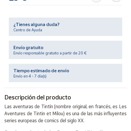
Productos
Solidarios
¿Tienes alguna duda?
Ayuda
Centro de Ayuda
Centro
Envío gratuito
de ayuda
Envío responsable gratuito a partir de 20 €
Contacto
Tiempo estimado de envío
Vendedores
Envío en 4 - 7 día(s)
Mapa de
Descripción del producto
vendedores
Las aventuras de Tintín (nombre original, en francés, es Les
Hazte
vendedor
Aventures de Tintin et Milou) es una de las más influyentes
series europeas de comics del siglo XX.
Área
vendedor