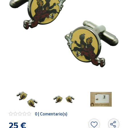
Artesanía
Oficina y
Papelería
Para Canarias,
Ceuta y Melilla
Más
populares
Bono
Cultural
Nuestros
vendedores
Las
novedades
de Correos
0 | Comentario(s)
Market
25 €