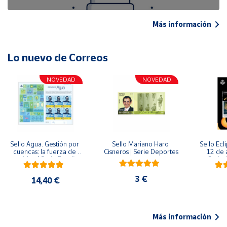
Más información
Lo nuevo de Correos
NOVEDAD
NOVEDAD
Sello Agua. Gestión por 
Sello Mariano Haro 
Sello Ecl
cuencas: la fuerza de 
Cisneros | Serie Deportes
12 de 
una idea.| Serie España 
Serie C
ES| Pliego Premium
3 €
14,40 €
Más información