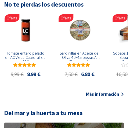
No te pierdas los descuentos
Artesanía
Oficina y
Oferta
Oferta
Oferta
Papelería
Para Canarias,
Ceuta y Melilla
Más
Tomate entero pelado 
Sardinillas en Aceite de 
Sobaos 1
populares
en AOVE La Catedral ER-
Oliva 40-45 piezas A 
Sobao
630
Churrusquiña
Paq
Bono
9,99 €
8,99 €
7,50 €
6,80 €
16,50
Cultural
Nuestros
vendedores
Más información
Las
novedades
de Correos
Del mar y la huerta a tu mesa
Market