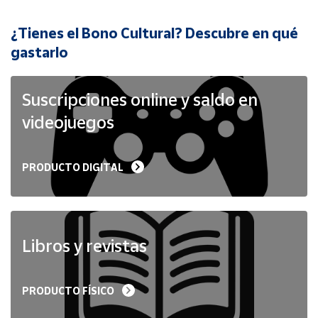
¿Tienes el Bono Cultural? Descubre en qué
Cuenta
gastarlo
Área
cliente
Suscripciones online y saldo en
videojuegos
Ubicación
PRODUCTO DIGITAL
Península
y
Baleares
Canarias,
Ceuta y
Libros y revistas
Melilla
PRODUCTO FÍSICO