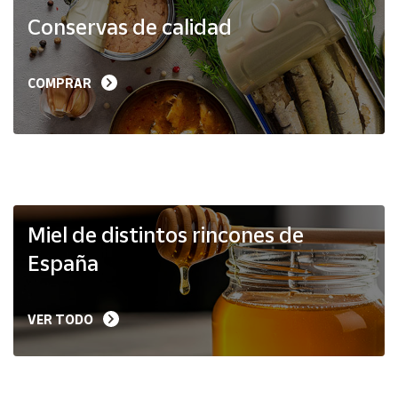
Productos
Conservas de calidad
Solidarios
Ayuda
COMPRAR
Centro
de ayuda
Contacto
Vendedores
Miel de distintos rincones de
España
Mapa de
vendedores
VER TODO
Hazte
vendedor
Área
vendedor