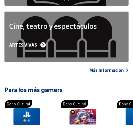
Cine, teatro y espectáculos
ARTES VIVAS
Más información
Para los más gamers
Bono Cultural
Bono Cultural
Bono Cu