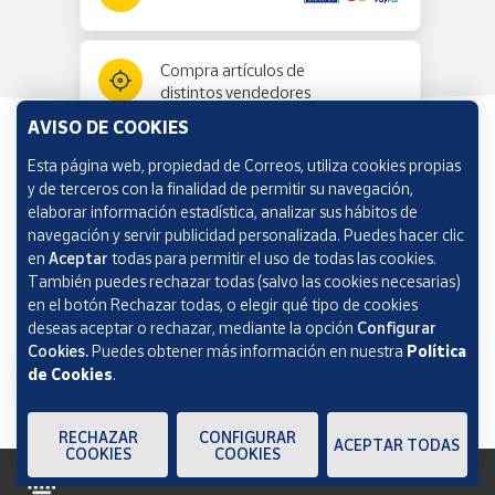
Compra artículos de
distintos vendedores
AVISO DE COOKIES
Esta página web, propiedad de Correos, utiliza cookies propias
Información y ayuda
y de terceros con la finalidad de permitir su navegación,
elaborar información estadística, analizar sus hábitos de
navegación y servir publicidad personalizada. Puedes hacer clic
Correos Market
en
Aceptar
todas para permitir el uso de todas las cookies.
También puedes rechazar todas (salvo las cookies necesarias)
en el botón Rechazar todas, o elegir qué tipo de cookies
deseas aceptar o rechazar, mediante la opción
Configurar
Cookies.
Puedes obtener más información en nuestra
Política
de Cookies
.
RECHAZAR
CONFIGURAR
ACEPTAR TODAS
COOKIES
COOKIES