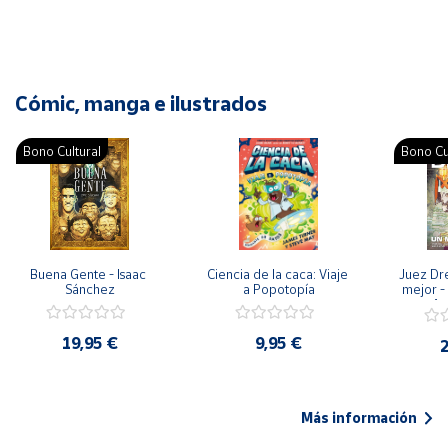
Cómic, manga e ilustrados
Bono Cultural
Bono Cu
Buena Gente - Isaac 
Ciencia de la caca: Viaje 
Juez Dr
Sánchez
a Popotopía
mejor - 
Ar
19,95 €
9,95 €
2
Más información