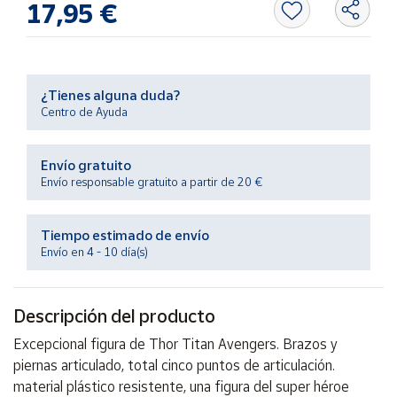
17,95 €
Productos
Solidarios
Ayuda
¿Tienes alguna duda?
Centro de Ayuda
Centro
de ayuda
Envío gratuito
Contacto
Envío responsable gratuito a partir de 20 €
Vendedores
Tiempo estimado de envío
Envío en 4 - 10 día(s)
Mapa de
vendedores
Descripción del producto
Hazte
vendedor
Excepcional figura de Thor Titan Avengers. Brazos y
piernas articulado, total cinco puntos de articulación.
Área
vendedor
material plástico resistente, una figura del super héroe