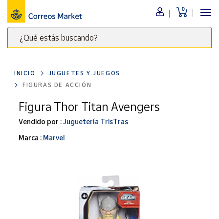
0
Menú
¿Qué estás buscando?
Nuestro
catálogo
Escribe
palabras
INICIO
JUGUETES Y JUEGOS
clave
Alimentación
FIGURAS DE ACCIÓN
para
Bebidas
buscar
Figura Thor Titan Avengers
Ocio y cultura
productos
Vendido por :
Juguetería TrisTras
en
Juguetes y
juegos
Correos
Marca :
Marvel
Market
Libros y
.
revistas
Merchandising
y regalos
Tienda de
Correos