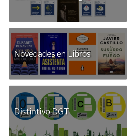
¡Más Advertencias de Seguridad!
- Retirar los enganches o plásticos antes de dar el Juguete
al niño/a.
- Mantener alejado del fuego o fuente de calor.
- La bolsa no es un juguete, mantener fuera del alcance de
los niños.
- Este producto requiere la supervisión por parte de un
Novedades en Libros
adulto.
- Este producto cumple las normas de seguridad de la
Comunidad Europea.
Importante leer la etiqueta y las instrucciones, antes de dar
al niño/a
Distintivo DGT