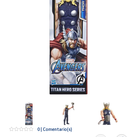
Artesanía
Oficina y
Papelería
Para Canarias,
Ceuta y Melilla
Más
populares
Bono
Cultural
Nuestros
vendedores
Las
novedades
de Correos
Market
0 | Comentario(s)