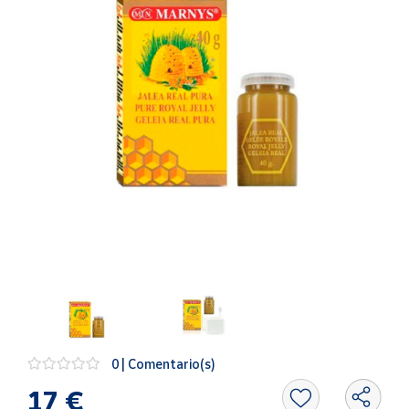
Artesanía
Oficina y
Papelería
Para Canarias,
Ceuta y Melilla
Más
populares
Bono
Cultural
Nuestros
vendedores
Las
novedades
de Correos
0 | Comentario(s)
Market
17 €