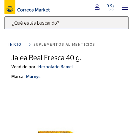
0
Menú
¿Qué estás buscando?
Nuestro
catálogo
Escribe
palabras
INICIO
SUPLEMENTOS ALIMENTICIOS
clave
Alimentación
para
Jalea Real Fresca 40 g.
Bebidas
buscar
Ocio y cultura
Vendido por :
Herbolario Bamel
productos
en
Juguetes y
Marca :
Marnys
juegos
Correos
Market
Libros y
.
revistas
Merchandising
y regalos
Tienda de
Correos