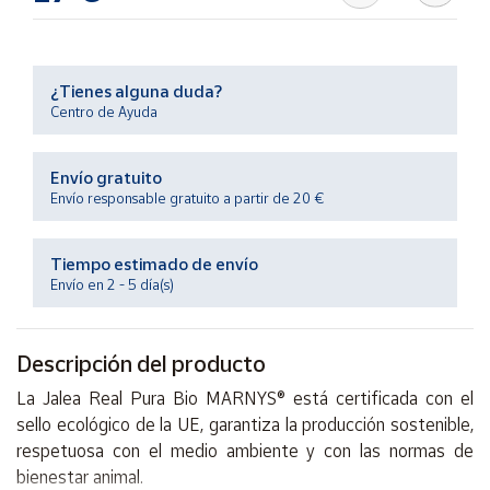
Productos
Solidarios
¿Tienes alguna duda?
Ayuda
Centro de Ayuda
Centro
Envío gratuito
de ayuda
Envío responsable gratuito a partir de 20 €
Contacto
Tiempo estimado de envío
Vendedores
Envío en 2 - 5 día(s)
Mapa de
Descripción del producto
vendedores
La Jalea Real Pura Bio MARNYS® está certificada con el
Hazte
vendedor
sello ecológico de la UE, garantiza la producción sostenible,
respetuosa con el medio ambiente y con las normas de
Área
vendedor
bienestar animal.