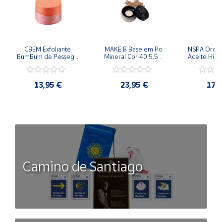
CBEM Exfoliante 
MAKE B Base em Po 
NSPA Orqui
BumBum de Pessego 
Mineral Cor 40 5,5 g 
Aceite Hidr
230g Oboticario
Oboticario
ml Obo
13,95 €
23,95 €
17,
Camino de Santiago