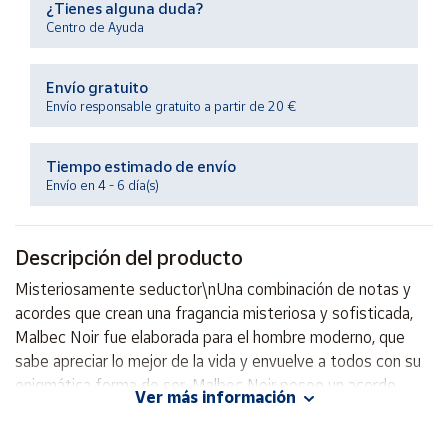
¿Tienes alguna duda?
Productos
Solidarios
Centro de Ayuda
Envío gratuito
Ayuda
Envío responsable gratuito a partir de 20 €
Centro
de ayuda
Tiempo estimado de envío
Envío en 4 - 6 día(s)
Contacto
Descripción del producto
Vendedores
Misteriosamente seductor\nUna combinación de notas y
acordes que crean una fragancia misteriosa y sofisticada,
Mapa de
vendedores
Malbec Noir fue elaborada para el hombre moderno, que
sabe apreciar lo mejor de la vida y envuelve a todos con su
Hazte
vendedor
enigmática forma de ser. Malbec Noir posee un acorde
Ver más información
exclusivo de uva Pinot Noir, que lo hace impactante y único.
Área
Su fragancia amaderada con un fondo especiado desprende
vendedor