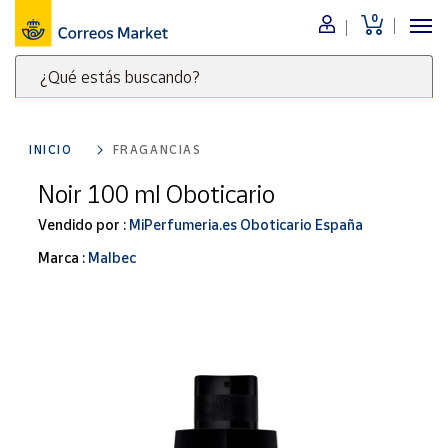
0
Menú
¿Qué estás buscando?
Nuestro
catálogo
Escribe
palabras
INICIO
FRAGANCIAS
clave
Alimentación
para
Noir 100 ml Oboticario
Bebidas
buscar
Ocio y cultura
Vendido por :
MiPerfumeria.es Oboticario España
productos
en
Juguetes y
Marca :
Malbec
juegos
Correos
Market
Libros y
.
revistas
Merchandising
y regalos
Tienda de
Correos