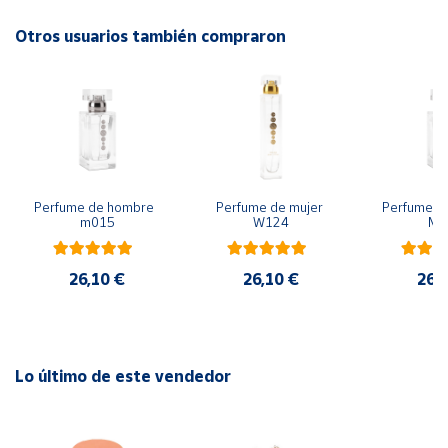
un intrigante rastro masculino, que seduce y conquista.
Otros usuarios también compraron
Cuenta
Área
cliente
Ubicación
Perfume de hombre  
Perfume de mujer 
Perfume de
m015
W124
M0
Península
y
Baleares
26,10 €
26,10 €
26,
Canarias,
Ceuta y
Melilla
Lo último de este vendedor