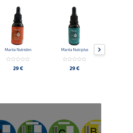
Marita Nutrislim
Marita Nutriplus
Marita Spic
29 €
29 €
29