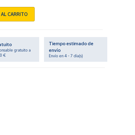
 AL CARRITO
Tiempo estimado de
atuito
envío
onsable gratuito a
20 €
Envío en 4 - 7 día(s)