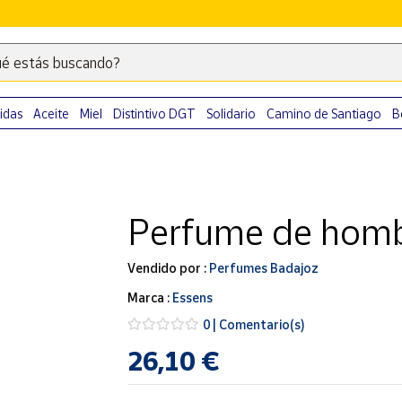
é estás buscando?
Escribe
palabras
clave
idas
Aceite
Miel
Distintivo DGT
Solidario
Camino de Santiago
B
para
buscar
productos
en
Perfume de hom
Correos
Market
.
Vendido por :
Perfumes Badajoz
Marca :
Essens
0 | Comentario(s)
26,10 €