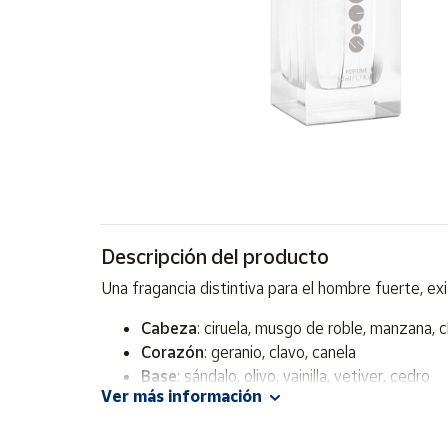
Artesanía
Oficina y
Papelería
Para Canarias,
Ceuta y Melilla
Más
populares
Bono
Descripción del producto
Cultural
Una fragancia distintiva para el hombre fuerte, ex
Nuestros
vendedores
Cabeza
: ciruela, musgo de roble, manzana, c
Corazón
: geranio, clavo, canela
Las
novedades
Base
: sándalo, olivo, vainilla, vetiver, cedro
de Correos
Ver más información
Market
Tipo de fragancia:
amaderada, oriental