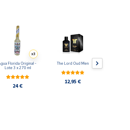
de los perfumes.
x3
gua Florida Original - 
The Lord Oud Men
Yara rosa 
Lote 3 x 270 ml
Perfume
12,95 €
24 €
29,9