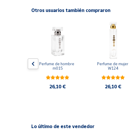
Los perfumes ESSENS contienen un 20 % de esen
Productos
Solidarios
Otros usuarios también compraron
Ayuda
Centro
de ayuda
Contacto
 de mujer 
Perfume de hombre  
Perfume de mujer 
187
m015
W124
Vendedores
,10 €
26,10 €
26,10 €
Mapa de
vendedores
Hazte
vendedor
Área
Lo último de este vendedor
vendedor