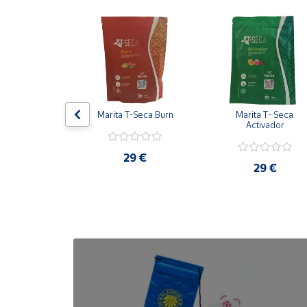
Cuenta
Área
cliente
de hombre 
Marita T-Seca Burn
Marita T- Seca 
Ubicación
041
Activador
29 €
Península
,80 €
29 €
y
Baleares
Canarias,
Ceuta y
Melilla