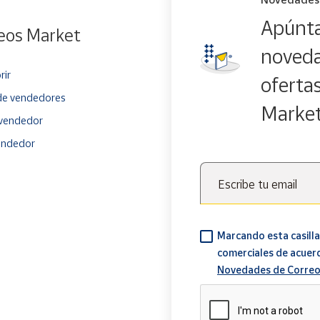
Apúnta
eos Market
noveda
rir
oferta
e vendedores
Marke
vendedor
endedor
Escribe tu email
Marcando esta casilla
comerciales de acuer
Novedades de Correo