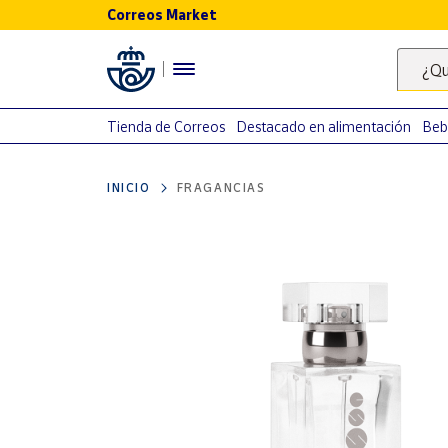
Correos Market
Menú
¿Qu
Nuestro
catálogo
Tienda de Correos
Destacado en alimentación
Beb
Alimentación
INICIO
FRAGANCIAS
Bebidas
Ocio y cultura
Juguetes y
juegos
Libros y
revistas
Merchandising
y regalos
Tienda de
Correos