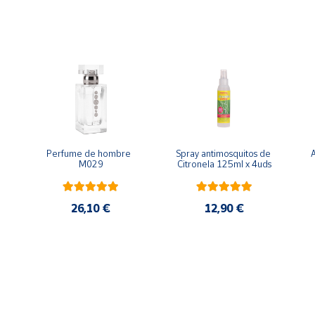
cias aromáticas y, con razón, se encuentran entre la élite 
Perfume de hombre  
Spray antimosquitos de  
A
M029
Citronela 125ml x 4uds
26,10 €
12,90 €