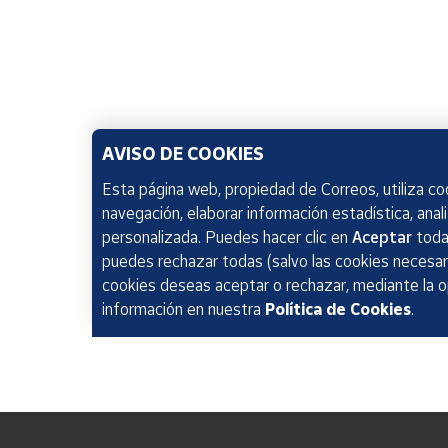
AVISO DE COOKIES
Esta página web, propiedad de Correos, utiliza coo
navegación, elaborar información estadística, anal
personalizada. Puedes hacer clic en
Aceptar
todas
puedes rechazar todas (salvo las cookies necesari
cookies deseas aceptar o rechazar, mediante la 
información en nuestra
Política de Cookies
.