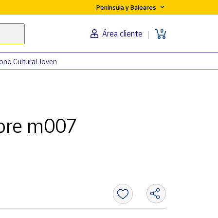
Península y Baleares
0
Área cliente
ono Cultural Joven
bre m007