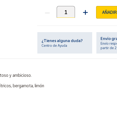
AÑADIR
Unidades
Envío gr
¿Tienes alguna duda?
Envío resp
Centro de Ayuda
partir de 
itoso y ambicioso.
ítricos, bergamota, limón