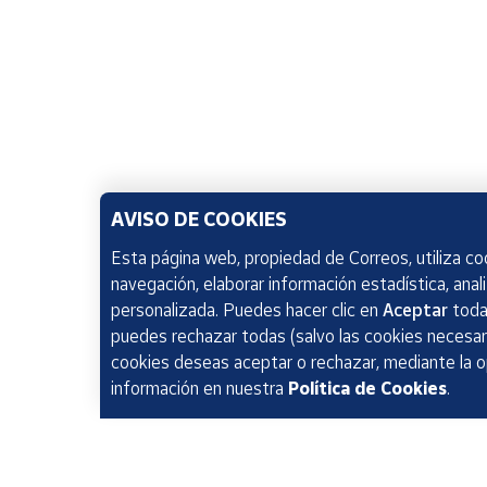
AVISO DE COOKIES
Esta página web, propiedad de Correos, utiliza coo
navegación, elaborar información estadística, anal
personalizada. Puedes hacer clic en
Aceptar
todas
puedes rechazar todas (salvo las cookies necesari
cookies deseas aceptar o rechazar, mediante la 
información en nuestra
Política de Cookies
.