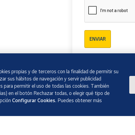
Verificación reCAPTCH
ENVIAR
kies propias y de terceros con la finalidad de permitir su
izar sus hábitos de navegación y servir publicidad
 para permitir el uso de todas las cookies. También
as) en el botón Rechazar todas, o elegir qué tipo de
opción
Configurar Cookies.
Puedes obtener más