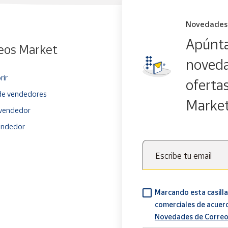
Novedades
Apúnta
eos Market
noveda
rir
oferta
e vendedores
Marke
vendedor
endedor
Escribe tu email
Marcando esta casilla
comerciales de acuer
Novedades de Correo