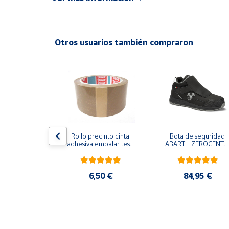
Productos
Solidarios
Patente europea EP2923785.
Otros usuarios también compraron
Ayuda
Centro
de ayuda
Contacto
Vendedores
 Electricista 
Rollo precinto cinta 
Bota de seguridad 
orta cable 
adhesiva embalar tesa 
ABARTH ZEROCENTO 
egable
marrón - 66 m
WELDER, S3-S3L-SR
FO-HRO. Nobuck
Mapa de
vendedores
,90 €
6,50 €
84,95 €
Hazte
vendedor
Área
vendedor