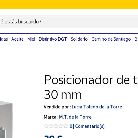
é estás buscando?
Escribe
palabras
clave
idas
Aceite
Miel
Distintivo DGT
Solidario
Camino de Santiago
B
para
buscar
productos
en
Posicionador de t
Correos
Market
30 mm
.
Vendido por :
Lucía Toledo de la Torre
Marca :
M.T. de la Torre
0 | Comentario(s)