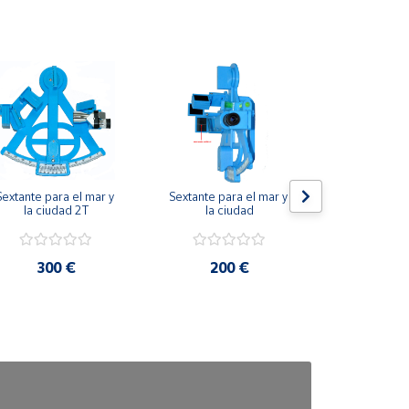
Sextante para el mar y 
Sextante para el mar y 
Posiciona
la ciudad 2T
la ciudad
taladro
300 €
200 €
30