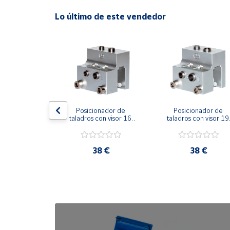
Lo último de este vendedor
Cuenta
Área
cliente
Ubicación
nador de 
Posicionador de 
Posicionador de 
últiple 10-14
taladros con visor 16 
taladros con visor 19 
Península
mm
mm
y
Baleares
0 €
38 €
38 €
Canarias,
Ceuta y
Melilla