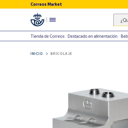
Correos Market
Menú
¿Qu
Nuestro
catálogo
Tienda de Correos
Destacado en alimentación
Beb
Alimentación
INICIO
BRICOLAJE
Bebidas
Ocio y cultura
Juguetes y
juegos
Libros y
revistas
Merchandising
y regalos
Tienda de
Correos