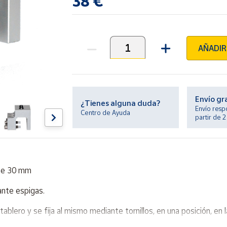
38 €
AÑADIR
Unidades
Envío gr
¿Tienes alguna duda?
Envío resp
Centro de Ayuda
partir de 
 de 30 mm
ante espigas.
ablero y se fija al mismo mediante tornillos, en una posición, en la
lero a taladrar.