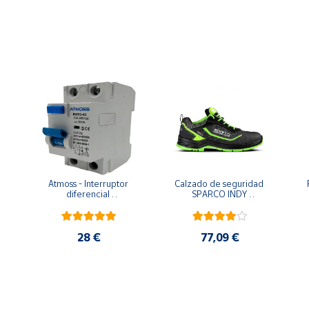
Atmoss - Interruptor 
Calzado de seguridad 
diferencial 
SPARCO INDY 
-
superinmunizado SI, 30 
FORESTER ESD S3S SR 
mA, 2P, 40 A, Clase A y 
LG Full Efficiency
6kA
28 €
77,09 €