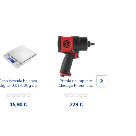
Peso bascula balanza 
Pistola de impacto 
Pistola de
digital 0.01-500g de 
Chicago Pneumatic 
Chicago Pn
precisión profesional
CP7748 1/2"
CP7741
15,90 €
229 €
179