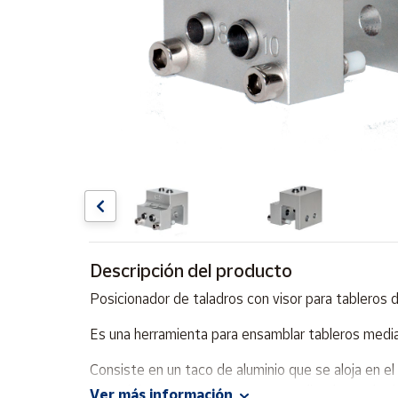
Artesanía
Oficina y
Papelería
Para Canarias,
Ceuta y Melilla
Más
populares
Bono
Cultural
Descripción del producto
Nuestros
vendedores
Posicionador de taladros con visor para tableros
Las
novedades
Es una herramienta para ensamblar tableros medi
de Correos
Market
Consiste en un taco de aluminio que se aloja en el t
visor del aparato con una marca realizada en el tab
Ver más información