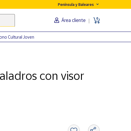
Península y Baleares
0
Área cliente
ono Cultural Joven
aladros con visor