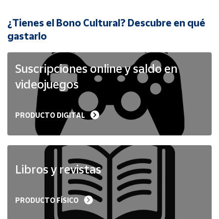
¿Tienes el Bono Cultural? Descubre en qué
Cuenta
gastarlo
Área
cliente
Suscripciones online y saldo en
videojuegos
Ubicación
PRODUCTO DIGITAL
Península
y
Baleares
Canarias,
Ceuta y
Libros y revistas
Melilla
PRODUCTO FÍSICO