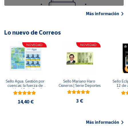
Más información
Lo nuevo de Correos
NOVEDAD
NOVEDAD
Sello Agua. Gestión por 
Sello Mariano Haro 
Sello Ecl
cuencas: la fuerza de 
Cisneros | Serie Deportes
12 de 
una idea.| Serie España 
Serie C
ES| Pliego Premium
3 €
14,40 €
Más información