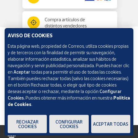
Compra artículos de
distintos vendedores
AVISO DE COOKIES
Esta página web, propiedad de Correos, utiliza cookies propias
Información y ayuda
y de terceros con la finalidad de permitir su navegación,
elaborar información estadística, analizar sus hábitos de
navegación y servir publicidad personalizada. Puedes hacer clic
Correos Market
en
Aceptar
todas para permitir el uso de todas las cookies.
También puedes rechazar todas (salvo las cookies necesarias)
en el botón Rechazar todas, o elegir qué tipo de cookies
deseas aceptar o rechazar, mediante la opción
Configurar
Cookies.
Puedes obtener más información en nuestra
Política
de Cookies
.
RECHAZAR
CONFIGURAR
ACEPTAR TODAS
COOKIES
COOKIES