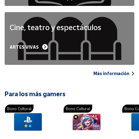
Cine, teatro y espectáculos
ARTES VIVAS
Más información
Para los más gamers
Bono Cultural
Bono Cultural
Bono Cu