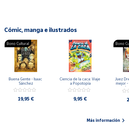
Cómic, manga e ilustrados
Bono Cultural
Bono Cu
Buena Gente - Isaac 
Ciencia de la caca: Viaje 
Juez Dr
Sánchez
a Popotopía
mejor - 
Ar
19,95 €
9,95 €
2
Más información