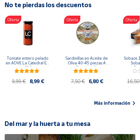
No te pierdas los descuentos
Artesanía
Oficina y
Oferta
Oferta
Oferta
Papelería
Para Canarias,
Ceuta y Melilla
Más
Tomate entero pelado 
Sardinillas en Aceite de 
Sobaos 1
populares
en AOVE La Catedral ER-
Oliva 40-45 piezas A 
Sobao
630
Churrusquiña
Paq
Bono
9,99 €
8,99 €
7,50 €
6,80 €
16,50
Cultural
Nuestros
vendedores
Más información
Las
novedades
de Correos
Del mar y la huerta a tu mesa
Market