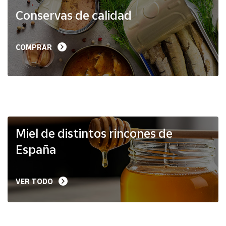
Productos
Conservas de calidad
Solidarios
Ayuda
COMPRAR
Centro
de ayuda
Contacto
Vendedores
Miel de distintos rincones de
España
Mapa de
vendedores
VER TODO
Hazte
vendedor
Área
vendedor