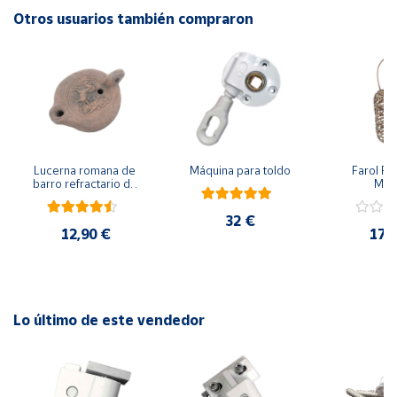
Otros usuarios también compraron
Cuenta
Área
cliente
Ubicación
Lucerna romana de 
Máquina para toldo
Farol Por
barro refractario de 
Mim
12 x 9 x 5 cm.
Península
32 €
y
12,90 €
17,
Baleares
Canarias,
Ceuta y
Melilla
Lo último de este vendedor