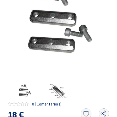
Artesanía
Oficina y
Papelería
Para Canarias,
Ceuta y Melilla
Más
populares
Bono
Cultural
Nuestros
vendedores
Las
novedades
de Correos
0 | Comentario(s)
Market
18 €