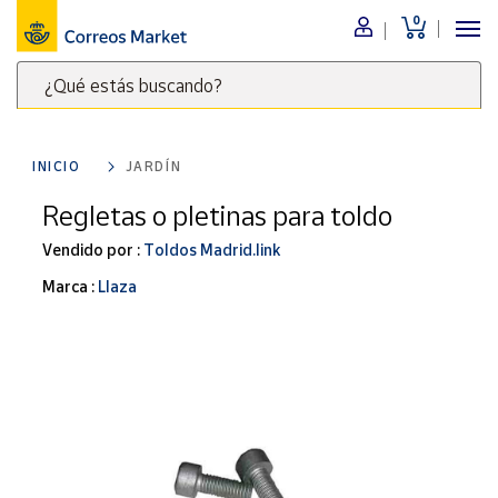
0
Menú
¿Qué estás buscando?
Nuestro
catálogo
Escribe
palabras
INICIO
JARDÍN
clave
Alimentación
para
Regletas o pletinas para toldo
Bebidas
buscar
Ocio y cultura
Vendido por :
Toldos Madrid.link
productos
en
Juguetes y
Marca :
Llaza
juegos
Correos
Market
Libros y
.
revistas
Merchandising
y regalos
Tienda de
Correos