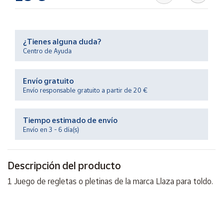
Productos
Solidarios
¿Tienes alguna duda?
Ayuda
Centro de Ayuda
Centro
Envío gratuito
de ayuda
Envío responsable gratuito a partir de 20 €
Contacto
Tiempo estimado de envío
Vendedores
Envío en 3 - 6 día(s)
Mapa de
Descripción del producto
vendedores
1 Juego de regletas o pletinas de la marca Llaza para toldo.
Hazte
vendedor
Área
vendedor