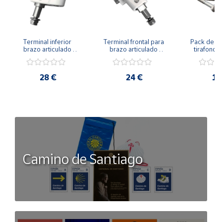
Terminal inferior 
Terminal frontal para 
Pack de 10 
brazo articulado 
brazo articulado 
tirafondo
Clever
Clever
M8
28 €
24 €
10
Camino de Santiago