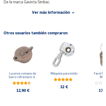
De la marca Gaviota Simbac.
Cuenta
De aluminio lacado en blanco.
Ver más información
Área
cliente
Otros usuarios también compraron
Ubicación
Península
y
Baleares
Canarias,
Lucerna romana de 
Máquina para toldo
Farol Por
Ceuta y
barro refractario de 
Mim
12 x 9 x 5 cm.
Melilla
32 €
12,90 €
17,