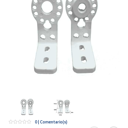
Artesanía
Oficina y
Papelería
Para Canarias,
Ceuta y Melilla
Más
populares
Bono
Cultural
Nuestros
vendedores
Las
novedades
de Correos
Market
0 | Comentario(s)