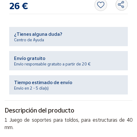
Productos
26 €
Solidarios
Ayuda
¿Tienes alguna duda?
Centro de Ayuda
Centro
de ayuda
Envío gratuito
Contacto
Envío responsable gratuito a partir de 20 €
Vendedores
Tiempo estimado de envío
Envío en 2 - 5 día(s)
Mapa de
vendedores
Descripción del producto
Hazte
vendedor
1 Juego de soportes para toldos, para estructuras de 40
Área
mm.
vendedor