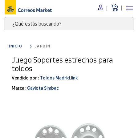
0
Menú
¿Qué estás buscando?
Nuestro
catálogo
Escribe
palabras
INICIO
JARDÍN
clave
Alimentación
para
Juego Soportes estrechos para
Bebidas
buscar
toldos
Ocio y cultura
productos
en
Vendido por :
Toldos Madrid.link
Juguetes y
juegos
Correos
Marca :
Gaviota Simbac
Market
Libros y
.
revistas
Merchandising
y regalos
Tienda de
Correos