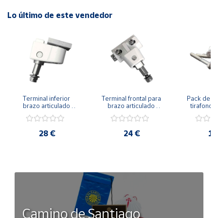
Lo último de este vendedor
Terminal inferior 
Terminal frontal para 
Pack de 10 
brazo articulado 
brazo articulado 
tirafondo
Clever
Clever
M8
28 €
24 €
10
Camino de Santiago