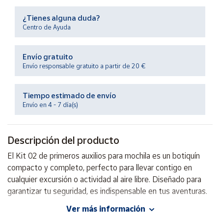
Productos
Solidarios
¿Tienes alguna duda?
Centro de Ayuda
Ayuda
Envío gratuito
Envío responsable gratuito a partir de 20 €
Centro
de ayuda
Tiempo estimado de envío
Contacto
Envío en 4 - 7 día(s)
Vendedores
Descripción del producto
Mapa de
El Kit 02 de primeros auxilios para mochila es un botiquín
vendedores
compacto y completo, perfecto para llevar contigo en
Hazte
cualquier excursión o actividad al aire libre. Diseñado para
vendedor
garantizar tu seguridad, es indispensable en tus aventuras.
Área
Ver más información
vendedor
Contenido: Vendas, tiritas, toallitas desinfectantes y más.