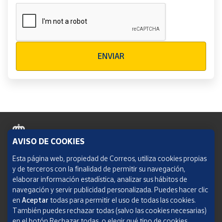
Verificación reCAPTCHA
ENVIAR
AVISO DE COOKIES
Política de cookies
Esta página web, propiedad de Correos, utiliza cookies propias
y de terceros con la finalidad de permitir su navegación,
Aviso legal
elaborar información estadística, analizar sus hábitos de
navegación y servir publicidad personalizada. Puedes hacer clic
Condiciones del servicio
en
Aceptar
todas para permitir el uso de todas las cookies.
También puedes rechazar todas (salvo las cookies necesarias)
Política de Privacidad Web
en el botón Rechazar todas, o elegir qué tipo de cookies