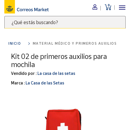
0
Menú
¿Qué estás buscando?
Nuestro
catálogo
Escribe
palabras
INICIO
MATERIAL MÉDICO Y PRIMEROS AUXILIOS
clave
Alimentación
para
Kit 02 de primeros auxilios para
Bebidas
buscar
mochila
Ocio y cultura
productos
en
Vendido por :
La casa de las setas
Juguetes y
juegos
Correos
Marca :
La Casa de las Setas
Market
Libros y
.
revistas
Merchandising
y regalos
Tienda de
Correos