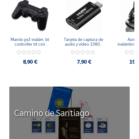
Mando ps3 inalám. bt 
Tarjeta de captura de 
Auricu
controller bt con 
audio y vídeo 1080p 
inalámbricos
función sixaxis y doble 
hdmi
conexión 
vibración
manos libre
inal
8,90 €
7,90 €
19,
Camino de Santiago