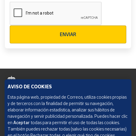
Verificación reCAPTCHA
ENVIAR
AVISO DE COOKIES
Política de cookies
Esta página web, propiedad de Correos, utiliza cookies propias
y de terceros con la finalidad de permitir su navegación,
Aviso legal
elaborar información estadística, analizar sus hábitos de
navegación y servir publicidad personalizada. Puedes hacer clic
Condiciones del servicio
en
Aceptar
todas para permitir el uso de todas las cookies.
También puedes rechazar todas (salvo las cookies necesarias)
Política de Privacidad Web
en el botón Rechazar todas, o elegir qué tipo de cookies