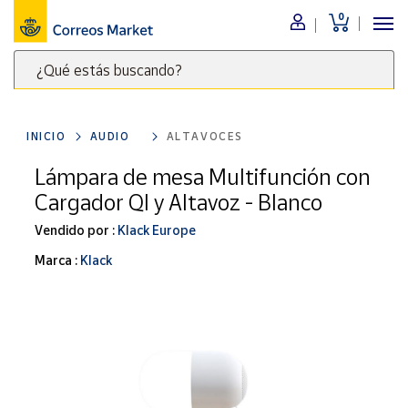
0
Menú
¿Qué estás buscando?
Nuestro
catálogo
Escribe
palabras
INICIO
AUDIO
ALTAVOCES
clave
Alimentación
para
Lámpara de mesa Multifunción con
Bebidas
buscar
Cargador QI y Altavoz - Blanco
Ocio y cultura
productos
en
Vendido por :
Klack Europe
Juguetes y
juegos
Correos
Marca :
Klack
Market
Libros y
.
revistas
Merchandising
y regalos
Tienda de
Correos