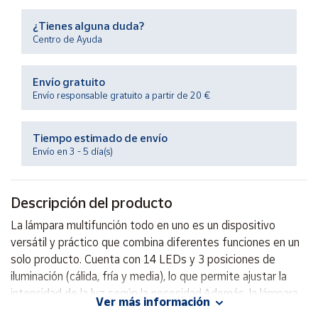
Productos
Solidarios
¿Tienes alguna duda?
Centro de Ayuda
Ayuda
Envío gratuito
Envío responsable gratuito a partir de 20 €
Centro
de ayuda
Tiempo estimado de envío
Contacto
Envío en 3 - 5 día(s)
Vendedores
Descripción del producto
Mapa de
La lámpara multifunción todo en uno es un dispositivo
vendedores
versátil y práctico que combina diferentes funciones en un
Hazte
solo producto. Cuenta con 14 LEDs y 3 posiciones de
vendedor
iluminación (cálida, fría y media), lo que permite ajustar la
intensidad de la luz según la necesidad.Además, la lámpara
Área
Ver más información
vendedor
es ajustable en altura, lo que la hace perfecta para