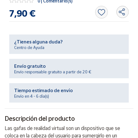
0 | Comentario(s)
Productos
Solidarios
7,90 €
Ayuda
¿Tienes alguna duda?
Centro
Centro de Ayuda
de ayuda
Contacto
Envío gratuito
Envío responsable gratuito a partir de 20 €
Vendedores
Tiempo estimado de envío
Mapa de
Envío en 4 - 6 día(s)
vendedores
Hazte
Descripción del producto
vendedor
Área
Las gafas de realidad virtual son un dispositivo que se
vendedor
coloca en la cabeza del usuario para sumergirlo en un