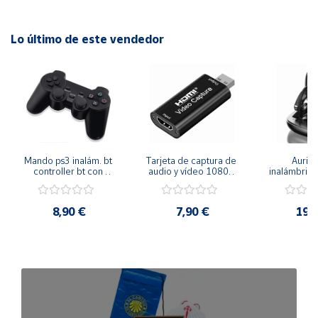
Lo último de este vendedor
Mando ps3 inalám. bt 
Tarjeta de captura de 
Auricu
controller bt con 
audio y vídeo 1080p 
inalámbricos
función sixaxis y doble 
hdmi
conexión 
vibración
manos libre
inal
8,90 €
7,90 €
19,