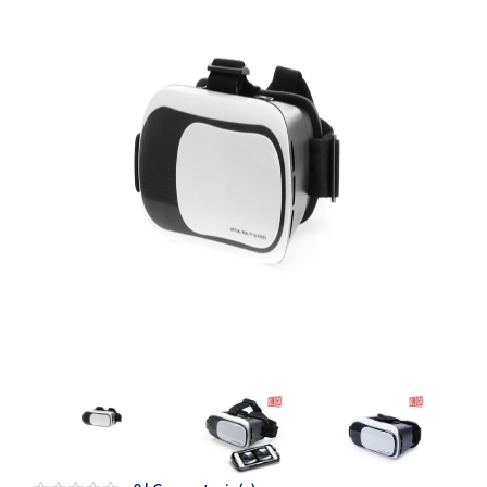
Artesanía
Oficina y
Papelería
Para Canarias,
Ceuta y Melilla
Más
populares
Bono
Cultural
Nuestros
vendedores
Las
novedades
de Correos
Market