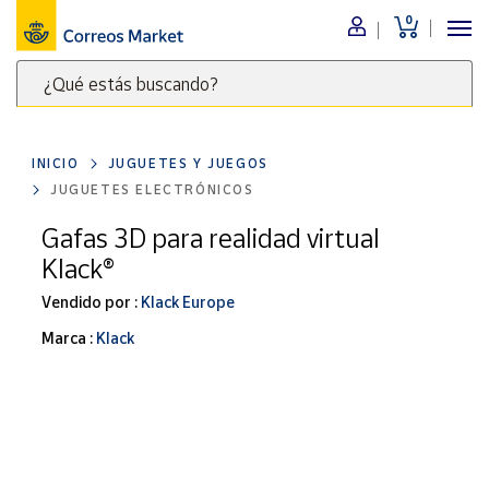
0
Menú
¿Qué estás buscando?
Nuestro
catálogo
Escribe
palabras
INICIO
JUGUETES Y JUEGOS
clave
Alimentación
JUGUETES ELECTRÓNICOS
para
Bebidas
buscar
Gafas 3D para realidad virtual
Ocio y cultura
productos
Klack®
en
Juguetes y
juegos
Correos
Vendido por :
Klack Europe
Market
Libros y
Marca :
Klack
.
revistas
Merchandising
y regalos
Tienda de
Correos