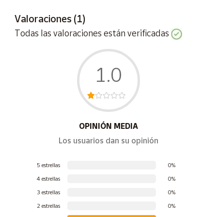
1080P, lo que te brinda una experiencia de juego más nítida
y detallada en tu televisor compatible.
Valoraciones (1)
En resumen, la consola retro Klack M9 te ofrece una amplia
Todas las valoraciones están verificadas
selección de juegos clásicos, joysticks arcade clásicos,
salida TV HD, configuración plug and play y soporte para
resolución 1080P. Es una excelente opción para los
1.0
amantes de los juegos retro que deseen revivir la diversión
de los clásicos en su propia sala de estar.
OPINIÓN MEDIA
Los usuarios dan su opinión
5 estrellas
0%
4 estrellas
0%
3 estrellas
0%
2 estrellas
0%