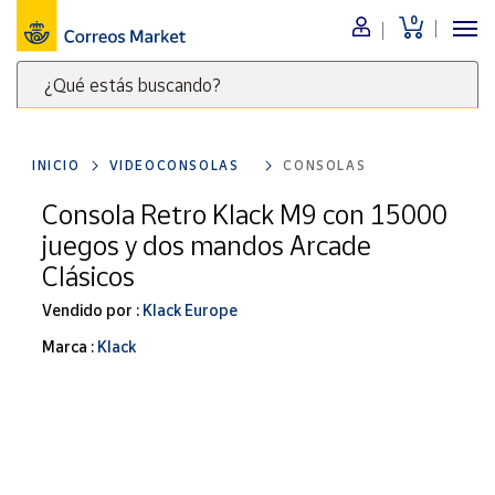
0
Menú
¿Qué estás buscando?
Nuestro
catálogo
Escribe
palabras
INICIO
VIDEOCONSOLAS
CONSOLAS
clave
Alimentación
para
Consola Retro Klack M9 con 15000
Bebidas
buscar
juegos y dos mandos Arcade
Ocio y cultura
productos
Clásicos
en
Juguetes y
juegos
Correos
Vendido por :
Klack Europe
Market
Libros y
Marca :
Klack
.
revistas
Merchandising
y regalos
Tienda de
Correos