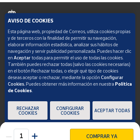
AVISO DE COOKIES
Política de cookies
Esta página web, propiedad de Correos, utiliza cookies propias
y de terceros con la finalidad de permitir su navegación,
Aviso legal
elaborar información estadística, analizar sus hábitos de
navegación y servir publicidad personalizada. Puedes hacer clic
Condiciones del servicio
en
Aceptar
todas para permitir el uso de todas las cookies.
También puedes rechazar todas (salvo las cookies necesarias)
Política de Privacidad Web
en el botón Rechazar todas, o elegir qué tipo de cookies
deseas aceptar o rechazar, mediante la opción
Configurar
Informe de transparencia
Cookies.
Puedes obtener más información en nuestra
Política
de Cookies
.
SOCIEDAD ESTATAL CORREOS Y TELÉGRAFOS, S.A., S.M.E. Todos los derechos
reservados.
RECHAZAR
CONFIGURAR
ACEPTAR TODAS
COOKIES
COOKIES
COMPRAR YA
Unidades