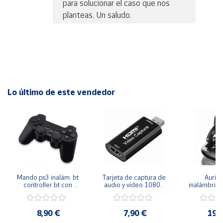
para solucionar el caso que nos
planteas. Un saludo.
Lo último de este vendedor
Mando ps3 inalám. bt 
Tarjeta de captura de 
Auricu
controller bt con 
audio y vídeo 1080p 
inalámbricos
función sixaxis y doble 
hdmi
conexión 
vibración
manos libre
inal
8,90 €
7,90 €
19,