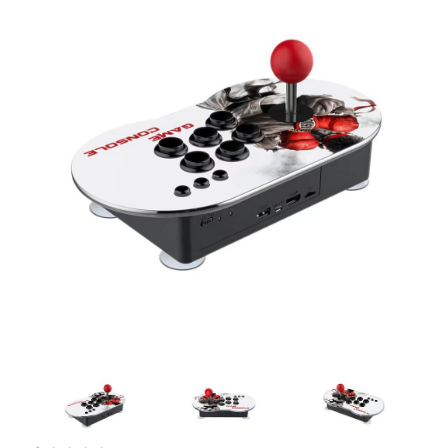
Artesanía
Oficina y
Papelería
Para Canarias,
Ceuta y Melilla
Más
populares
Bono
Cultural
Nuestros
vendedores
Las
novedades
de Correos
Market