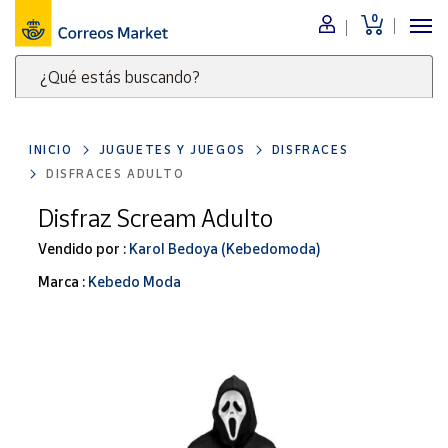
0
Menú
¿Qué estás buscando?
Nuestro
catálogo
Escribe
palabras
INICIO
JUGUETES Y JUEGOS
DISFRACES
clave
Alimentación
DISFRACES ADULTO
para
Bebidas
buscar
Disfraz Scream Adulto
Ocio y cultura
productos
Vendido por :
Karol Bedoya (Kebedomoda)
en
Juguetes y
juegos
Correos
Marca :
Kebedo Moda
Market
Libros y
.
revistas
Merchandising
y regalos
Tienda de
Correos