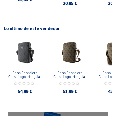
20,95 €
20,
Lo último de este vendedor
Bolso Bandolera 
Bolso Bandolera 
Bolso Ba
Guess Logo triangular 
Guess Logo triangular 
Guess Logo 
PU para Hombre Gris 
PU para Hombre 
PU para 
28,7x21,5x7 cm
Marrón 28,7x21,5x7 
Marrón 2
cm
54,99 €
51,99 €
45,