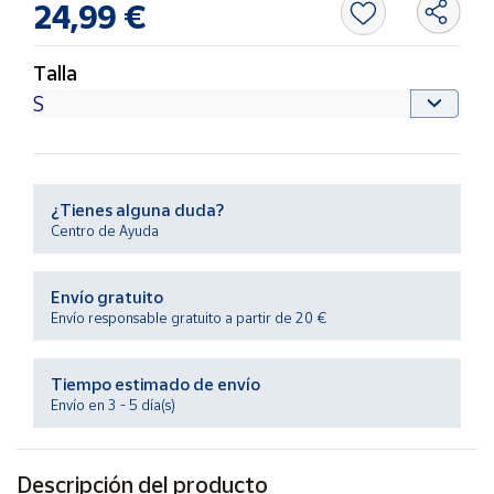
24,99 €
Productos
Solidarios
Talla
Ayuda
Centro
de ayuda
¿Tienes alguna duda?
Contacto
Centro de Ayuda
Vendedores
Envío gratuito
Envío responsable gratuito a partir de 20 €
Mapa de
vendedores
Tiempo estimado de envío
Hazte
Envío en 3 - 5 día(s)
vendedor
Área
vendedor
Descripción del producto