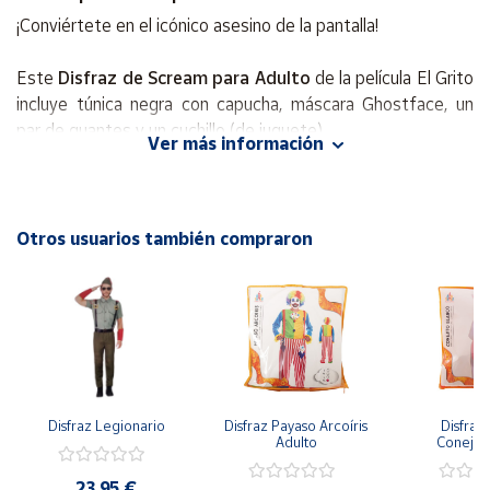
¡Conviértete en el icónico asesino de la pantalla!
Cuenta
Este
Disfraz de Scream para Adulto
de la película
El Grito
incluye
túnica negra con capucha, máscara Ghostface, un
Área
par de guantes
y un
cuchillo
(de juguete).
cliente
Ver más información
Ideal para
Halloween, Carnaval, fiestas de terror
y cosplay.
Ubicación
¡El disfraz más reconocible y aterrador!
Otros usuarios también compraron
Península
Disponible en las tallas:
S, M, L y XL
.
y
Baleares
Canarias,
Ceuta y
Melilla
Disfraz Legionario
Disfraz Payaso Arcoíris 
Disfraz 
Adulto
Conejit
23,95 €