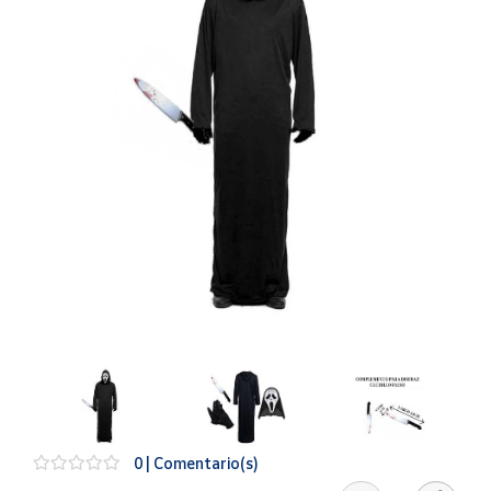
Artesanía
Oficina y
Papelería
Para Canarias,
Ceuta y Melilla
Más
populares
Bono
Cultural
Nuestros
vendedores
Las
novedades
de Correos
Market
0 | Comentario(s)