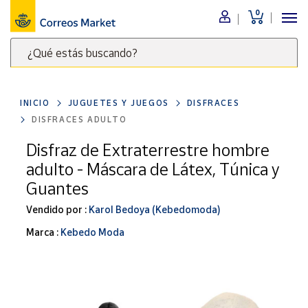
0
Menú
¿Qué estás buscando?
Nuestro
catálogo
Escribe
palabras
INICIO
JUGUETES Y JUEGOS
DISFRACES
clave
Alimentación
DISFRACES ADULTO
para
Bebidas
buscar
Disfraz de Extraterrestre hombre
Ocio y cultura
productos
adulto - Máscara de Látex, Túnica y
en
Juguetes y
Guantes
juegos
Correos
Market
Vendido por :
Karol Bedoya (Kebedomoda)
Libros y
.
revistas
Marca :
Kebedo Moda
Merchandising
y regalos
Tienda de
Correos