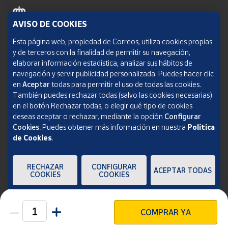
AVISO DE COOKIES
Política de cookies
Esta página web, propiedad de Correos, utiliza cookies propias
y de terceros con la finalidad de permitir su navegación,
Aviso legal
elaborar información estadística, analizar sus hábitos de
navegación y servir publicidad personalizada. Puedes hacer clic
Condiciones del servicio
en
Aceptar
todas para permitir el uso de todas las cookies.
También puedes rechazar todas (salvo las cookies necesarias)
Política de Privacidad Web
en el botón Rechazar todas, o elegir qué tipo de cookies
deseas aceptar o rechazar, mediante la opción
Configurar
Informe de transparencia
Cookies.
Puedes obtener más información en nuestra
Política
de Cookies
.
SOCIEDAD ESTATAL CORREOS Y TELÉGRAFOS, S.A., S.M.E. Todos los derechos
reservados.
RECHAZAR
CONFIGURAR
ACEPTAR TODAS
COOKIES
COOKIES
COMPRAR YA
Unidades