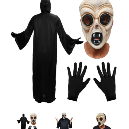
Artesanía
Oficina y
Papelería
Para Canarias,
Ceuta y Melilla
Más
populares
Bono
Cultural
Nuestros
vendedores
Las
novedades
de Correos
Market