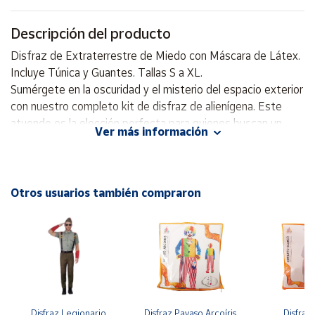
Descripción del producto
Cuenta
Disfraz de Extraterrestre de Miedo con Máscara de Látex.
Área
Incluye Túnica y Guantes. Tallas S a XL.
cliente
Sumérgete en la oscuridad y el misterio del espacio exterior
con nuestro completo kit de disfraz de alienígena. Este
atuendo es la elección perfecta para quienes buscan un
Ubicación
Ver más información
disfraz único y aterrador para Halloween, carnavales, fiestas
temáticas o eventos de ciencia ficción y terror. Con una
Península
túnica de ultratumba, una máscara alienígena de látex y
y
guantes negros, estarás listo para aterrorizar y fascinar a
Baleares
Otros usuarios también compraron
partes iguales.
Canarias,
Ceuta y
Túnica Negra con Capucha
: Esta túnica de poliéster
Melilla
de alta calidad te envuelve en una silueta ominosa,
perfecta para un ser del más allá. La capucha añade un
aura de misterio y ocultación. Está disponible en una
amplia gama de tallas (S, M, L, XL), garantizando un
Disfraz Legionario
Disfraz Payaso Arcoíris 
Disfraz 