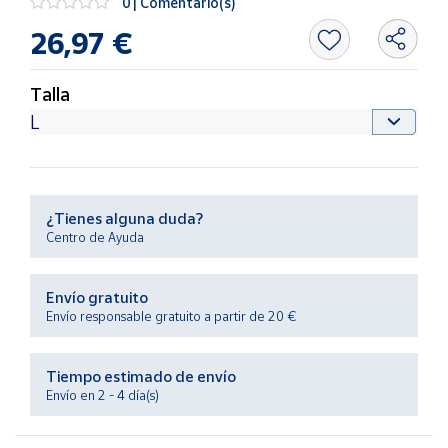
0 | Comentario(s)
Productos
Solidarios
26,97 €
Ayuda
Talla
Centro
de ayuda
Contacto
¿Tienes alguna duda?
Centro de Ayuda
Vendedores
Envío gratuito
Mapa de
Envío responsable gratuito a partir de 20 €
vendedores
Hazte
Tiempo estimado de envío
vendedor
Envío en 2 - 4 día(s)
Área
vendedor