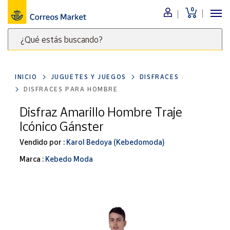
0
Menú
¿Qué estás buscando?
Nuestro
catálogo
Escribe
palabras
INICIO
JUGUETES Y JUEGOS
DISFRACES
clave
Alimentación
DISFRACES PARA HOMBRE
para
Bebidas
buscar
Disfraz Amarillo Hombre Traje
Ocio y cultura
productos
Icónico Gánster
en
Juguetes y
juegos
Correos
Vendido por :
Karol Bedoya (Kebedomoda)
Market
Libros y
Marca :
Kebedo Moda
.
revistas
Merchandising
y regalos
Tienda de
Correos