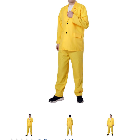
Artesanía
Oficina y
Papelería
Para Canarias,
Ceuta y Melilla
Más
populares
Bono
Cultural
Nuestros
vendedores
Las
novedades
de Correos
Market