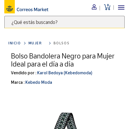
0
Menú
¿Qué estás buscando?
Nuestro
catálogo
Escribe
palabras
INICIO
MUJER
BOLSOS
clave
Alimentación
para
Bolso Bandolera Negro para Mujer
Bebidas
buscar
Ideal para el día a día
Ocio y cultura
productos
en
Vendido por :
Karol Bedoya (Kebedomoda)
Juguetes y
juegos
Correos
Marca :
Kebedo Moda
Market
Libros y
.
revistas
Merchandising
y regalos
Tienda de
Correos