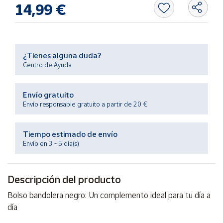
Productos
14,99 €
Solidarios
Ayuda
¿Tienes alguna duda?
Centro de Ayuda
Centro
de ayuda
Envío gratuito
Contacto
Envío responsable gratuito a partir de 20 €
Vendedores
Tiempo estimado de envío
Envío en 3 - 5 día(s)
Mapa de
vendedores
Descripción del producto
Hazte
vendedor
Bolso bandolera negro: Un complemento ideal para tu día a
Área
día
vendedor