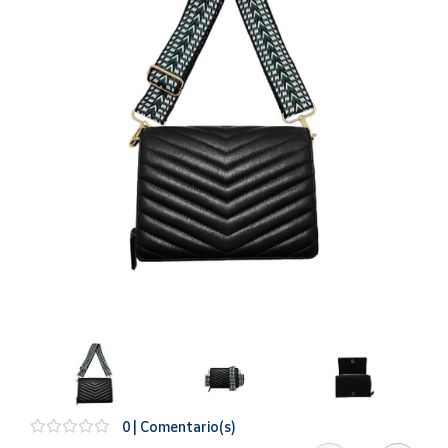
Artesanía
Oficina y
Papelería
Para Canarias,
Ceuta y Melilla
Más
populares
Bono
Cultural
Nuestros
vendedores
Las
novedades
de Correos
Market
0 | Comentario(s)