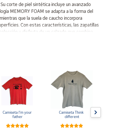
Su corte de piel sintética incluye un avanzado
cnología MEMORY FOAM se adapta a la forma del
 mientras que la suela de caucho incorpora
ficies. Con estas características, las zapatillas
 colección y disfruta de un calzado que combina
de EVA termoconformada MEMORY FOAM Mediasuela
Camiseta I'm your 
Camiseta Think 
Pin de s
father
different
escarapela E
Cruz de Sa