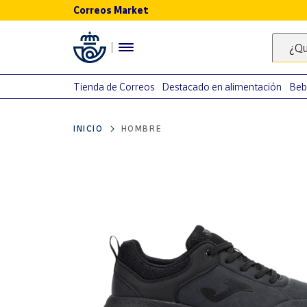
Correos Market
Menú
¿Qu
Nuestro
catálogo
Tienda de Correos
Destacado en alimentación
Beb
Alimentación
INICIO
HOMBRE
Bebidas
Ocio y cultura
Juguetes y
juegos
Libros y
revistas
Merchandising
y regalos
Tienda de
Correos