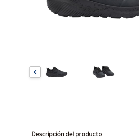
Artesanía
Oficina y
Papelería
Para Canarias,
Ceuta y Melilla
Más
populares
Bono
Cultural
Nuestros
vendedores
Las
novedades
de Correos
Market
Descripción del producto