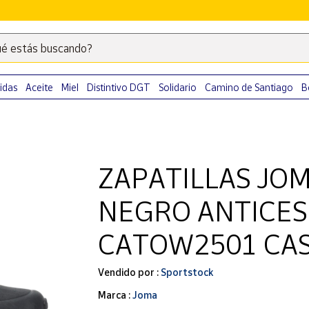
é estás buscando?
Escribe
palabras
clave
idas
Aceite
Miel
Distintivo DGT
Solidario
Camino de Santiago
B
para
buscar
productos
en
ZAPATILLAS JO
Correos
Market
NEGRO ANTICES
.
CATOW2501 CA
Vendido por :
Sportstock
Marca :
Joma