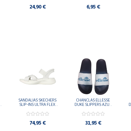
24,90 €
6,95 €
SANDALIAS SKECHERS 
CHANCLAS ELLESSE 
SLIP-INS ULTRA FLEX 
DUKE SLIPPERS AZUL 
D
-
3.0 NEVER BETTER 
MARINO 
BLANCO OFF 119975-
ADELAIDE022-E-
OFWT SANDALIAS 
EVAPVC-153 FLIP 
COMODAS MUJER
FLOP SANDALIAS 
74,95 €
31,95 €
COMODAS HOMBRE