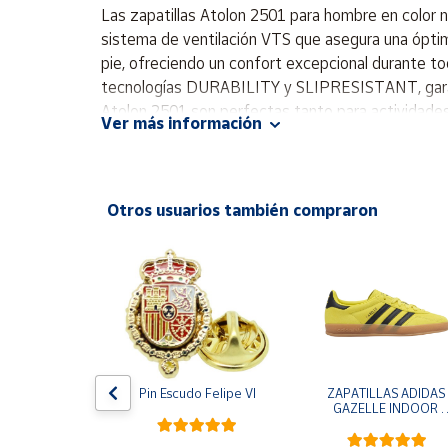
Productos
Las zapatillas Atolon 2501 para hombre en color n
Solidarios
sistema de ventilación VTS que asegura una ópti
pie, ofreciendo un confort excepcional durante to
tecnologías DURABILITY y SLIPRESISTANT, garantiz
Ayuda
Atolon 2501 son perfectas tanto para actividades 
Ver más información
funcionalidad y diseño moderno. Zapatillas Cort
Centro
de phylon Suela de caucho con tecnologías DU
de ayuda
Contacto
Otros usuarios también compraron
Vendedores
Mapa de
vendedores
Hazte
vendedor
e One Piece 
Pin Escudo Felipe VI
ZAPATILLAS ADIDAS 
egro
GAZELLE INDOOR 
Área
AMARILLO SHOYEL 
vendedor
NEGRO JR6303 