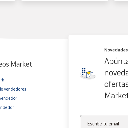
Novedades
Apúnta
eos Market
noveda
rir
oferta
e vendedores
Marke
vendedor
endedor
Escribe tu email