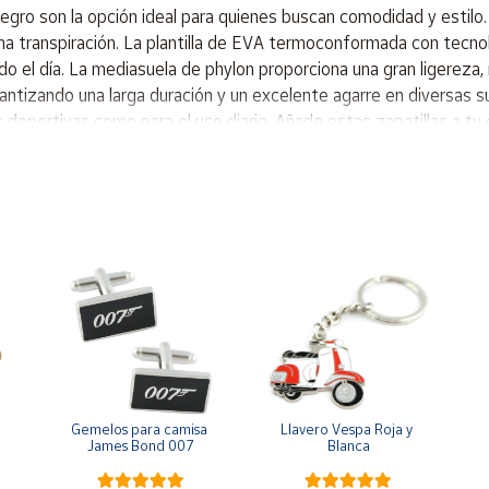
egro son la opción ideal para quienes buscan comodidad y estilo. 
ma transpiración. La plantilla de EVA termoconformada con te
do el día. La mediasuela de phylon proporciona una gran ligereza,
ando una larga duración y un excelente agarre en diversas super
deportivas como para el uso diario. Añade estas zapatillas a tu
e de piel sintética con sistema de ventilación VTS Plantilla 
RABILITY y SLIPRESISTANT
Gemelos para camisa 
Llavero Vespa Roja y 
James Bond 007
Blanca