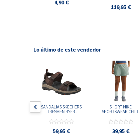
CASUAL SNEAKER 
4,90 €
HOMBRE
0 €
119,95 €
Cuenta
Área
cliente
Lo último de este vendedor
Ubicación
Península
y
Baleares
Canarias,
Ceuta y
Melilla
S CHAMPION 
SANDALIAS SKECHERS 
SHORT NIKE 
 TD NEGRO 
TRESMEN RYER 
SPORTSWEAR CHILL 
9-KK002 
MARRON CHOCOLATE 
TERRY VERDE II3980
 NIÑO NIÑA
205112-CHOC 
006 PANTALONES 
HOMBRE SANDALIAS 
CORTOS MUJER
COMODAS
,95 €
59,95 €
39,95 €