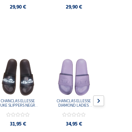
29,90 €
29,90 €
3,9
CHANCLAS ELLESSE 
CHANCLAS ELLESSE 
CHANCLAS 
UKE SLIPPERS NEGRO 
DIAMOND LADIES 
DIAMOND 
ADELAIDE022-E-
SLIPPERS LILA 
SLIPPERS
EVAPVC-001 FLIP 
ADELAIDE028-
ADELAI
FLOP SANDALIAS 
EVAPVC-664 FLIP 
EVAPVC-00
COMODAS HOMBRE
FLOP SANDALIAS 
FLOP SAN
31,95 €
34,95 €
34,9
COMODAS MUJER
COMODAS