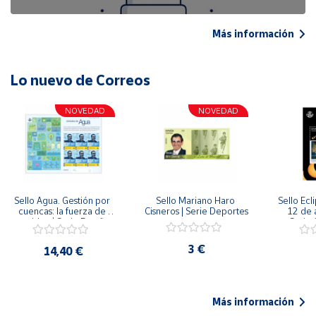
Más información
Lo nuevo de Correos
NOVEDAD
NOVEDAD
Sello Agua. Gestión por 
Sello Mariano Haro 
Sello Ecl
cuencas: la fuerza de 
Cisneros | Serie Deportes
12 de 
una idea.| Serie España 
Serie C
ES| Pliego Premium
3 €
14,40 €
Más información