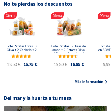
No te pierdas los descuentos
Artesanía
Oficina y
Oferta
Oferta
Oferta
Papelería
Para Canarias,
Ceuta y Melilla
Más
Lote Patatas Fritas - 2 
Lote Patatas - 2 Tiras de 
Tomate 
populares
Oliva + 2 Cachelo + 2 
Jamón + 2 Patatas Oliva + 
en AOVE 
Hierbas
1 Patatas Cachelo + 1 
Patatas Hierbas
Bono
18,50 €
15,75 €
19,80 €
16,85 €
9,99
Cultural
Nuestros
vendedores
Más información
Las
novedades
de Correos
Del mar y la huerta a tu mesa
Market