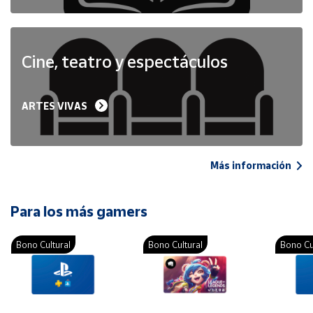
Cine, teatro y espectáculos
ARTES VIVAS
Más información
Para los más gamers
Bono Cultural
Bono Cultural
Bono Cu