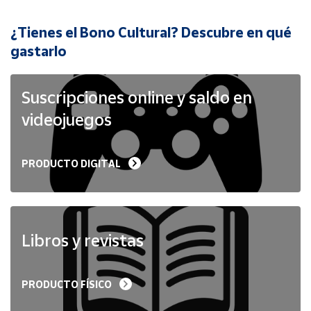
¿Tienes el Bono Cultural? Descubre en qué
Cuenta
gastarlo
Área
cliente
Suscripciones online y saldo en
videojuegos
Ubicación
PRODUCTO DIGITAL
Península
y
Baleares
Canarias,
Ceuta y
Libros y revistas
Melilla
PRODUCTO FÍSICO