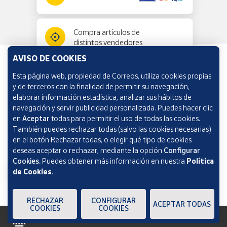
Compra artículos de
distintos vendedores
AVISO DE COOKIES
Esta página web, propiedad de Correos, utiliza cookies propias
Información y ayuda
y de terceros con la finalidad de permitir su navegación,
elaborar información estadística, analizar sus hábitos de
navegación y servir publicidad personalizada. Puedes hacer clic
Correos Market
en
Aceptar
todas para permitir el uso de todas las cookies.
También puedes rechazar todas (salvo las cookies necesarias)
en el botón Rechazar todas, o elegir qué tipo de cookies
deseas aceptar o rechazar, mediante la opción
Configurar
Cookies.
Puedes obtener más información en nuestra
Política
de Cookies
.
RECHAZAR
CONFIGURAR
ACEPTAR TODAS
COOKIES
COOKIES