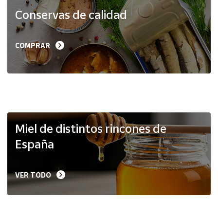
Productos
Conservas de calidad
Solidarios
Ayuda
COMPRAR
Centro
de ayuda
Contacto
Vendedores
Miel de distintos rincones de
España
Mapa de
vendedores
VER TODO
Hazte
vendedor
Área
vendedor