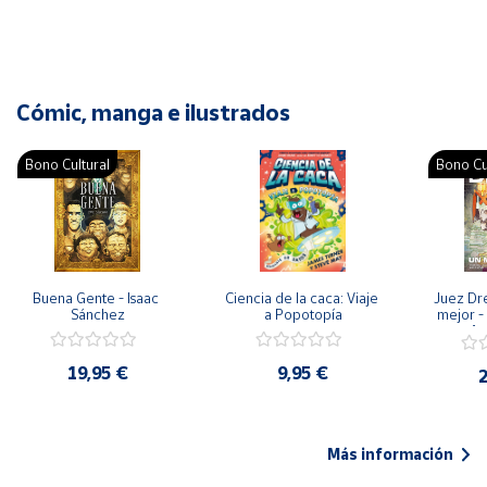
Cómic, manga e ilustrados
Bono Cultural
Bono Cu
Buena Gente - Isaac 
Ciencia de la caca: Viaje 
Juez Dr
Sánchez
a Popotopía
mejor - 
Ar
19,95 €
9,95 €
2
Más información