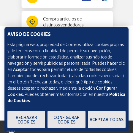
Compra artículos de
distintos vendedores
AVISO DE COOKIES
Esta página web, propiedad de Correos, utiliza cookies propias
Información y ayuda
y de terceros con la finalidad de permitir su navegación,
elaborar información estadística, analizar sus hábitos de
navegación y servir publicidad personalizada. Puedes hacer clic
Correos Market
en
Aceptar
todas para permitir el uso de todas las cookies.
También puedes rechazar todas (salvo las cookies necesarias)
en el botón Rechazar todas, o elegir qué tipo de cookies
deseas aceptar o rechazar, mediante la opción
Configurar
Cookies.
Puedes obtener más información en nuestra
Política
de Cookies
.
RECHAZAR
CONFIGURAR
ACEPTAR TODAS
COOKIES
COOKIES