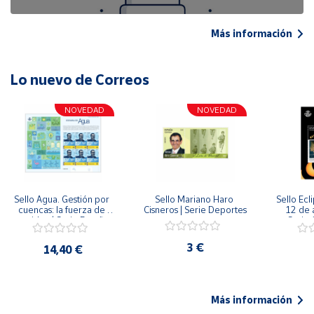
Más información
Lo nuevo de Correos
NOVEDAD
NOVEDAD
Sello Agua. Gestión por 
Sello Mariano Haro 
Sello Ecl
cuencas: la fuerza de 
Cisneros | Serie Deportes
12 de 
una idea.| Serie España 
Serie C
ES| Pliego Premium
3 €
14,40 €
Más información