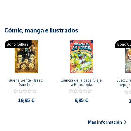
Cómic, manga e ilustrados
Bono Cultural
Bono Cu
Buena Gente - Isaac 
Ciencia de la caca: Viaje 
Juez Dr
Sánchez
a Popotopía
mejor - 
Ar
19,95 €
9,95 €
2
Más información