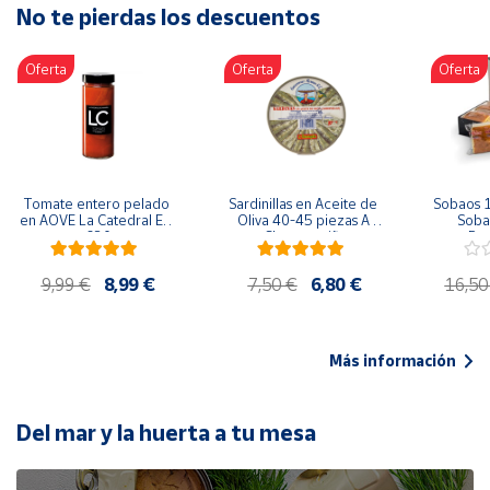
No te pierdas los descuentos
Artesanía
Oficina y
Oferta
Oferta
Oferta
Papelería
Para Canarias,
Ceuta y Melilla
Más
Tomate entero pelado 
Sardinillas en Aceite de 
Sobaos 1
populares
en AOVE La Catedral ER-
Oliva 40-45 piezas A 
Sobao
630
Churrusquiña
Paq
Bono
9,99 €
8,99 €
7,50 €
6,80 €
16,50
Cultural
Nuestros
vendedores
Más información
Las
novedades
de Correos
Del mar y la huerta a tu mesa
Market