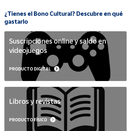
¿Tienes el Bono Cultural? Descubre en qué
Cuenta
gastarlo
Área
cliente
Suscripciones online y saldo en
videojuegos
Ubicación
PRODUCTO DIGITAL
Península
y
Baleares
Canarias,
Ceuta y
Libros y revistas
Melilla
PRODUCTO FÍSICO