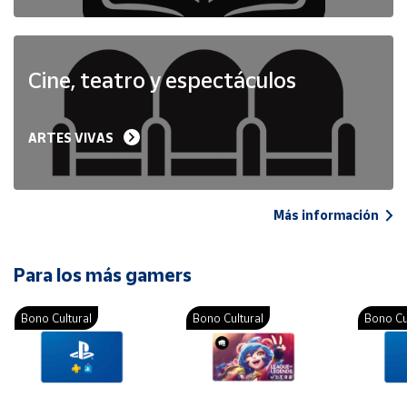
Cine, teatro y espectáculos
ARTES VIVAS
Más información
Para los más gamers
Bono Cultural
Bono Cultural
Bono Cu