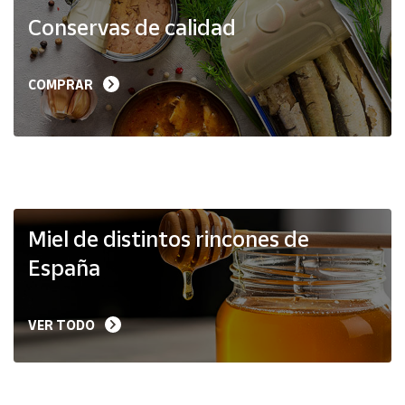
Productos
Conservas de calidad
Solidarios
Ayuda
COMPRAR
Centro
de ayuda
Contacto
Vendedores
Miel de distintos rincones de
España
Mapa de
vendedores
VER TODO
Hazte
vendedor
Área
vendedor