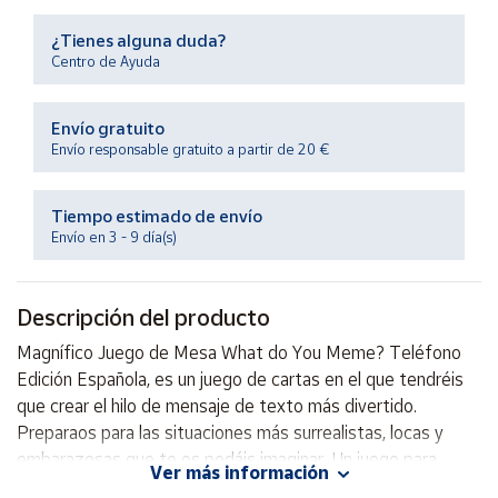
Productos
Solidarios
¿Tienes alguna duda?
Centro de Ayuda
Ayuda
Envío gratuito
Envío responsable gratuito a partir de 20 €
Centro
de ayuda
Tiempo estimado de envío
Contacto
Envío en 3 - 9 día(s)
Vendedores
Descripción del producto
Mapa de
Magnífico Juego de Mesa What do You Meme? Teléfono
vendedores
Edición Española, es un juego de cartas en el que tendréis
Hazte
que crear el hilo de mensaje de texto más divertido.
vendedor
Preparaos para las situaciones más surrealistas, locas y
embarazosas que te os podáis imaginar. Un juego para
Área
Ver más información
vendedor
adultos con el que divertiros en cualquier fiesta o reunión.