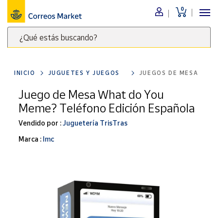
0
Menú
¿Qué estás buscando?
Nuestro
catálogo
Escribe
palabras
INICIO
JUGUETES Y JUEGOS
JUEGOS DE MESA
clave
Alimentación
para
Juego de Mesa What do You
Bebidas
buscar
Meme? Teléfono Edición Española
Ocio y cultura
productos
en
Vendido por :
Juguetería TrisTras
Juguetes y
juegos
Correos
Marca :
Imc
Market
Libros y
.
revistas
Merchandising
y regalos
Tienda de
Correos