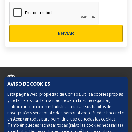
Verificación reCAPTCHA
ENVIAR
AVISO DE COOKIES
Política de cookies
Esta página web, propiedad de Correos, utiliza cookies propias
y de terceros con la finalidad de permitir su navegación,
Aviso legal
elaborar información estadística, analizar sus hábitos de
navegación y servir publicidad personalizada. Puedes hacer clic
Condiciones del servicio
en
Aceptar
todas para permitir el uso de todas las cookies.
También puedes rechazar todas (salvo las cookies necesarias)
Política de Privacidad Web
en el botón Rechazar todas, o elegir qué tipo de cookies