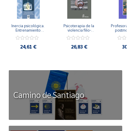
Inercia psicológica. 
Psicoterapia de la 
Profesorado,
Entrenamiento 
violencia filio-
postmode
Emocional para la 
parental. Entre el 
Cambian los
Igualdad de Género.
secreto y la 
cambi
vergüenza.
profes
24,61 €
26,83 €
30,
Camino de Santiago