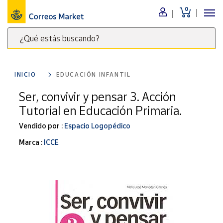
0
Menú
¿Qué estás buscando?
Nuestro
catálogo
Escribe
palabras
INICIO
EDUCACIÓN INFANTIL
clave
Alimentación
para
Ser, convivir y pensar 3. Acción
Bebidas
buscar
Tutorial en Educación Primaria.
Ocio y cultura
productos
en
Vendido por :
Espacio Logopédico
Juguetes y
juegos
Correos
Marca :
ICCE
Market
Libros y
.
revistas
Merchandising
y regalos
Tienda de
Correos