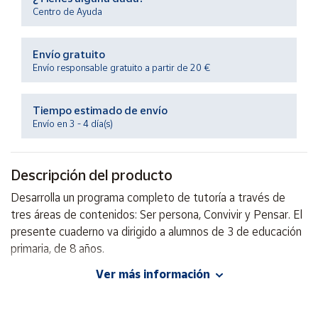
Productos
Centro de Ayuda
Solidarios
Envío gratuito
Ayuda
Envío responsable gratuito a partir de 20 €
Centro
Tiempo estimado de envío
de ayuda
Envío en 3 - 4 día(s)
Contacto
Descripción del producto
Vendedores
Desarrolla un programa completo de tutoría a través de
tres áreas de contenidos: Ser persona, Convivir y Pensar. El
Mapa de
presente cuaderno va dirigido a alumnos de 3 de educación
vendedores
primaria, de 8 años.
Hazte
vendedor
Ver más información
Autor: María José Marrodán Gironés
Área
Editorial: ICCE
vendedor
ISBN: 9788472782624