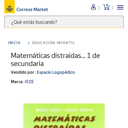
0
Menú
¿Qué estás buscando?
Nuestro
catálogo
Escribe
palabras
INICIO
EDUCACIÓN INFANTIL
clave
Alimentación
para
Matemáticas distraídas... 1 de
Bebidas
buscar
secundaria
Ocio y cultura
productos
en
Vendido por :
Espacio Logopédico
Juguetes y
juegos
Correos
Marca :
ICCE
Market
Libros y
.
revistas
Merchandising
y regalos
Tienda de
Correos