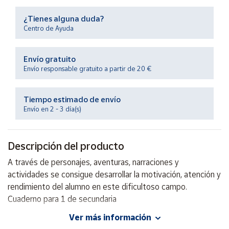
Productos
Solidarios
¿Tienes alguna duda?
Centro de Ayuda
Ayuda
Envío gratuito
Envío responsable gratuito a partir de 20 €
Centro
de ayuda
Tiempo estimado de envío
Contacto
Envío en 2 - 3 día(s)
Vendedores
Descripción del producto
Mapa de
A través de personajes, aventuras, narraciones y
vendedores
actividades se consigue desarrollar la motivación, atención y
Hazte
rendimiento del alumno en este dificultoso campo.
vendedor
Cuaderno para 1 de secundaria
Área
Ver más información
vendedor
Autor: Pedro Santos Juanes Muñoz