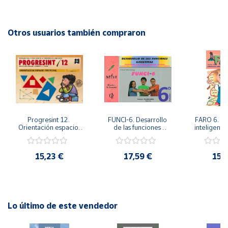
Editorial: ICCE
ISBN: 9788472783560
Cuenta
Idioma: Español
Otros usuarios también compraron
Área
cliente
Ubicación
Progresint 12. 
FUNCI-6. Desarrollo 
FARO 6. Ap
Península
Orientación espacio-
de las funciones 
inteligente 
y
temporal
ejecutivas. 6º de 
en la esc
Baleares
Primaria.
Prima
15,23 €
17,59 €
15,
Canarias,
Ceuta y
Melilla
Lo último de este vendedor