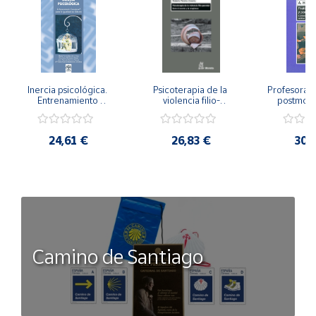
Inercia psicológica. 
Psicoterapia de la 
Profesorado,
Entrenamiento 
violencia filio-
postmode
Emocional para la 
parental. Entre el 
Cambian los
Igualdad de Género.
secreto y la 
cambi
vergüenza.
profes
24,61 €
26,83 €
30,
Camino de Santiago