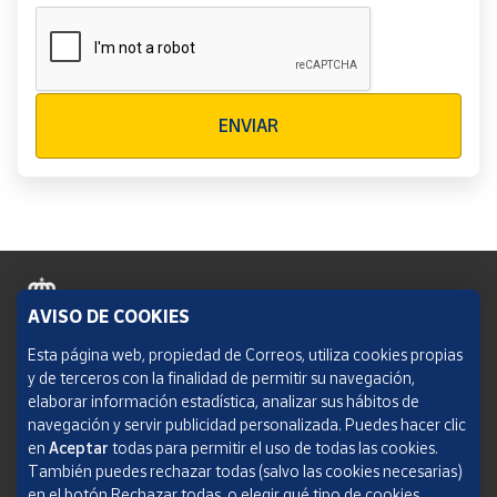
Verificación reCAPTCHA
ENVIAR
AVISO DE COOKIES
Política de cookies
Esta página web, propiedad de Correos, utiliza cookies propias
y de terceros con la finalidad de permitir su navegación,
Aviso legal
elaborar información estadística, analizar sus hábitos de
navegación y servir publicidad personalizada. Puedes hacer clic
Condiciones del servicio
en
Aceptar
todas para permitir el uso de todas las cookies.
También puedes rechazar todas (salvo las cookies necesarias)
Política de Privacidad Web
en el botón Rechazar todas, o elegir qué tipo de cookies