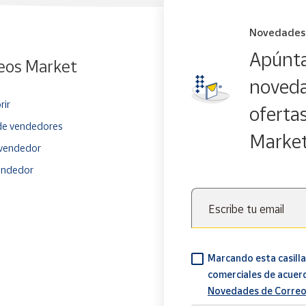
Novedades
Apúnta
eos Market
noveda
rir
oferta
e vendedores
Marke
vendedor
endedor
Escribe tu email
Marcando esta casilla
comerciales de acuer
Novedades de Correo