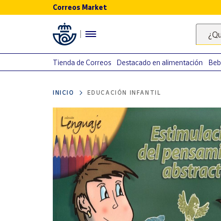
Correos Market
Menú
¿Qu
Nuestro
catálogo
Tienda de Correos
Destacado en alimentación
Beb
Alimentación
INICIO
EDUCACIÓN INFANTIL
Bebidas
Ocio y cultura
Juguetes y
juegos
Libros y
revistas
Merchandising
y regalos
Tienda de
Correos