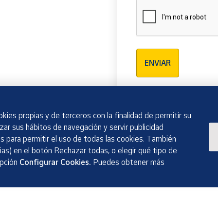
Verificación reCAPTCH
ENVIAR
kies propias y de terceros con la finalidad de permitir su
izar sus hábitos de navegación y servir publicidad
 para permitir el uso de todas las cookies. También
as) en el botón Rechazar todas, o elegir qué tipo de
opción
Configurar Cookies.
Puedes obtener más