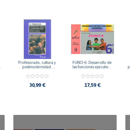
Profesorado, cultura y 
FUNCI-6. Desarrollo de 
 
postmodernidad. 
las funciones ejecutivas. 
p
Cambian los tiempos, 
6º de Primaria.
cambia el profesorado.
30,99 €
17,59 €