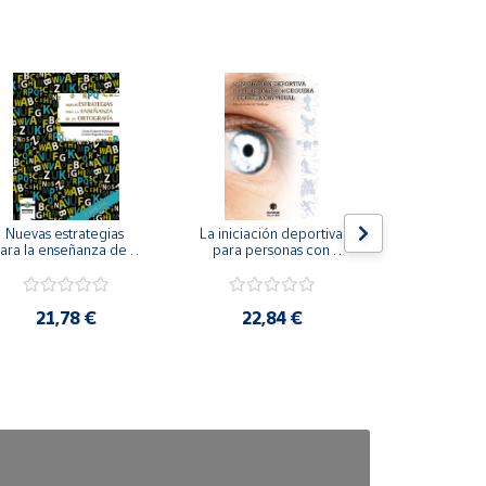
Nuevas estrategias 
La iniciación deportiva 
El método Cl
ara la enseñanza de la 
para personas con 
ortografía.
ceguera y deficiencia 
visual.
18,4
21,78 €
22,84 €