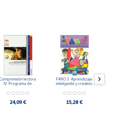
Comprensión lectora 
FARO 3. Aprendizaje 
FARO 2. Apr
IV. Programa de 
inteligente y creativo 
inteligente y
refuerzo de la 
en la escuela. 3º 
en la escu
comprensión lectora 
Primaria.
Prima
IV.
24,09 €
15,28 €
14,1