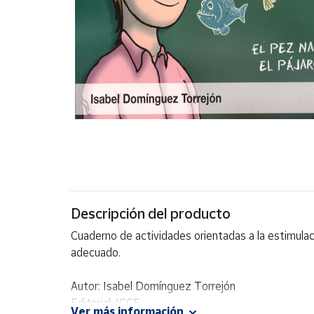
Artesanía
Oficina y
Papelería
Para Canarias,
Ceuta y Melilla
Más
populares
Bono
Cultural
Descripción del producto
Nuestros
vendedores
Cuaderno de actividades orientadas a la estimulaci
Las
adecuado.
novedades
de Correos
Market
Autor: Isabel Domínguez Torrejón
Editorial: ICCE
Ver más información