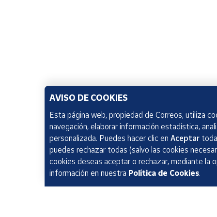
AVISO DE COOKIES
Esta página web, propiedad de Correos, utiliza coo
navegación, elaborar información estadística, anal
personalizada. Puedes hacer clic en
Aceptar
todas
puedes rechazar todas (salvo las cookies necesari
cookies deseas aceptar o rechazar, mediante la 
información en nuestra
Política de Cookies
.