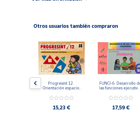
ISBN: 9788472782686
Productos
Solidarios
Idioma: Español
Otros usuarios también compraron
Ayuda
Centro
de ayuda
Contacto
Vendedores
 2. Programa 
Progresint 12. 
FUNCI-6. Desarrollo de
oestima. 
Orientación espacio-
las funciones ejecutivas
e refuerzo. 
temporal
6º de Primaria.
rno de 
Mapa de
ración y 
vendedores
e planos psic
,61 €
15,23 €
17,59 €
Hazte
vendedor
Área
vendedor