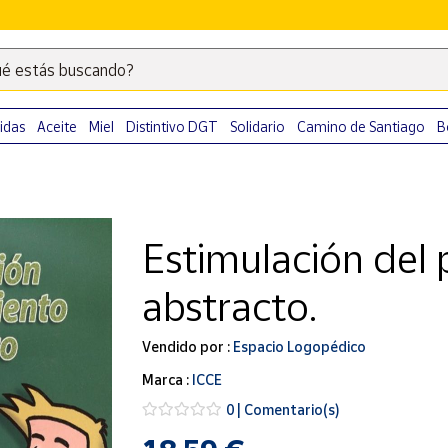
é estás buscando?
Escribe
palabras
clave
idas
Aceite
Miel
Distintivo DGT
Solidario
Camino de Santiago
B
para
buscar
productos
en
Estimulación del
Correos
Market
abstracto.
.
Vendido por :
Espacio Logopédico
Marca :
ICCE
0 | Comentario(s)