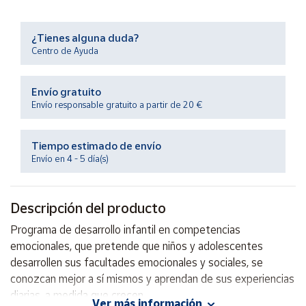
Productos
Solidarios
¿Tienes alguna duda?
Centro de Ayuda
Ayuda
Envío gratuito
Centro
Envío responsable gratuito a partir de 20 €
de ayuda
Contacto
Tiempo estimado de envío
Envío en 4 - 5 día(s)
Vendedores
Descripción del producto
Mapa de
vendedores
Programa de desarrollo infantil en competencias
emocionales, que pretende que niños y adolescentes
Hazte
vendedor
desarrollen sus facultades emocionales y sociales, se
conozcan mejor a sí mismos y aprendan de sus experiencias
Área
diarias, a medida que crecen.
vendedor
Ver más información