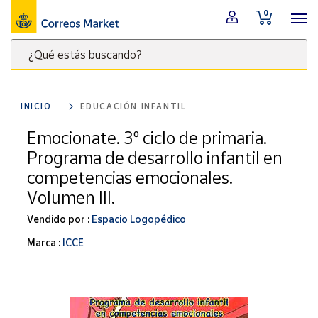
0
Menú
¿Qué estás buscando?
Nuestro
catálogo
Escribe
palabras
INICIO
EDUCACIÓN INFANTIL
clave
Alimentación
para
Emocionate. 3º ciclo de primaria.
Bebidas
buscar
Programa de desarrollo infantil en
Ocio y cultura
productos
competencias emocionales.
en
Juguetes y
Volumen III.
juegos
Correos
Market
Libros y
Vendido por :
Espacio Logopédico
.
revistas
Marca :
ICCE
Merchandising
y regalos
Tienda de
Correos