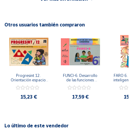
Autor: Mercedes Cobo Núñez
Cuenta
Editorial: ICCE
ISBN: 9788472783508
Otros usuarios también compraron
Área
Idioma: Español
cliente
Ubicación
Península
Progresint 12. 
FUNCI-6. Desarrollo 
FARO 6. Ap
y
Orientación espacio-
de las funciones 
inteligente 
Baleares
temporal
ejecutivas. 6º de 
en la esc
Primaria.
Prima
Canarias,
Ceuta y
15,23 €
17,59 €
15,
Melilla
Lo último de este vendedor