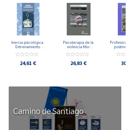
Inercia psicológica. 
Psicoterapia de la 
Profesorado,
Entrenamiento 
violencia filio-
postmode
Emocional para la 
parental. Entre el 
Cambian los
Igualdad de Género.
secreto y la 
cambi
vergüenza.
profes
24,61 €
26,83 €
30,
Camino de Santiago