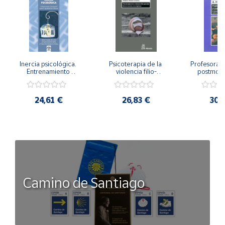
Inercia psicológica. 
Psicoterapia de la 
Profesorado,
Entrenamiento 
violencia filio-
postmode
Emocional para la 
parental. Entre el 
Cambian los
Igualdad de Género.
secreto y la 
cambi
vergüenza.
profes
24,61 €
26,83 €
30,
Camino de Santiago