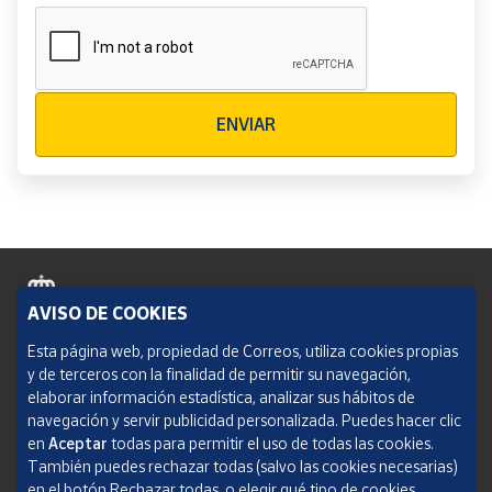
Verificación reCAPTCHA
ENVIAR
AVISO DE COOKIES
Política de cookies
Esta página web, propiedad de Correos, utiliza cookies propias
y de terceros con la finalidad de permitir su navegación,
Aviso legal
elaborar información estadística, analizar sus hábitos de
navegación y servir publicidad personalizada. Puedes hacer clic
Condiciones del servicio
en
Aceptar
todas para permitir el uso de todas las cookies.
También puedes rechazar todas (salvo las cookies necesarias)
Política de Privacidad Web
en el botón Rechazar todas, o elegir qué tipo de cookies