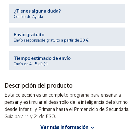
Productos
Solidarios
¿Tienes alguna duda?
Centro de Ayuda
Ayuda
Envío gratuito
Envío responsable gratuito a partir de 20 €
Centro
de ayuda
Tiempo estimado de envío
Contacto
Envío en 4 - 5 día(s)
Vendedores
Descripción del producto
Mapa de
Esta colección es un completo programa para enseñar a
vendedores
pensar y estimular el desarrollo de la inteligencia del alumno
Hazte
desde Infantil y Primaria hasta el Primer ciclo de Secundaria.
vendedor
Guía para 1º y 2º de ESO.
Área
Ver más información
vendedor
Autor: Carlos Yuste Hernanz, Jesús Franco Rodríguez