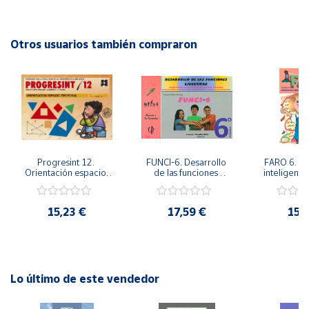
Editorial: ICCE
ISBN: 9788472782808
Cuenta
Idioma: Español
Otros usuarios también compraron
Área
cliente
Ubicación
Progresint 12. 
FUNCI-6. Desarrollo 
FARO 6. Ap
Península
Orientación espacio-
de las funciones 
inteligente 
y
temporal
ejecutivas. 6º de 
en la esc
Baleares
Primaria.
Prima
15,23 €
17,59 €
15,
Canarias,
Ceuta y
Melilla
Lo último de este vendedor