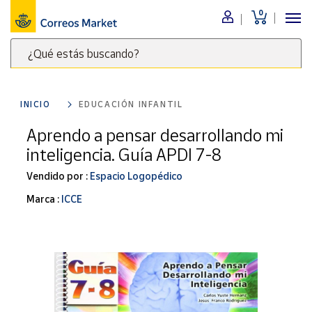
0
Menú
¿Qué estás buscando?
Nuestro
catálogo
Escribe
palabras
INICIO
EDUCACIÓN INFANTIL
clave
Alimentación
para
Aprendo a pensar desarrollando mi
Bebidas
buscar
inteligencia. Guía APDI 7-8
Ocio y cultura
productos
en
Vendido por :
Espacio Logopédico
Juguetes y
juegos
Correos
Marca :
ICCE
Market
Libros y
.
revistas
Merchandising
y regalos
Tienda de
Correos